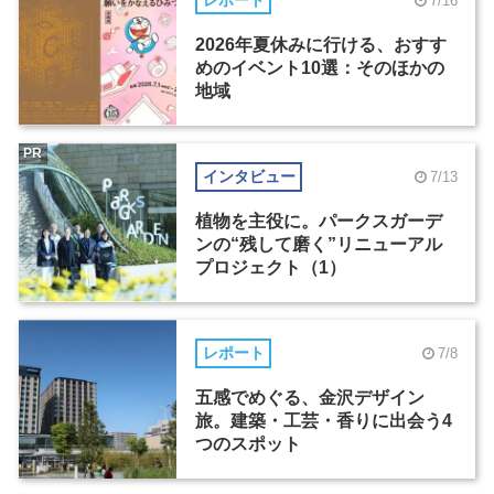
レポート
7/16
2026年夏休みに行ける、おすす
めのイベント10選：そのほかの
地域
PR
インタビュー
7/13
植物を主役に。パークスガーデ
ンの“残して磨く”リニューアル
プロジェクト（1）
レポート
7/8
五感でめぐる、金沢デザイン
旅。建築・工芸・香りに出会う4
つのスポット