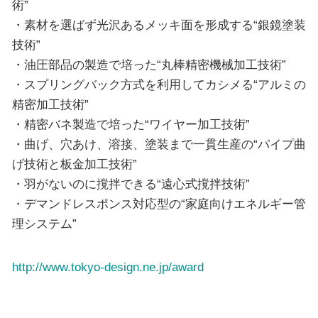
術”
・素材を選ばず光沢あるメッキ面を形成する“銀鏡塗装
技術”
・油圧部品の製造で培った“丸棒精密機械加工技術”
・スプリングバック方式を利用してカシメる“アルミの
精密加工技術”
・精密バネ製造で培った“ワイヤー加工技術”
・曲げ、穴あけ、溶接、塗装まで一貫生産の“パイプ曲
げ技術と板金加工技術”
・羽がないのに撹拌できる“遠心式撹拌技術”
・デマンドレスポンス対応型の“家庭向けエネルギー管
理システム”
http://www.tokyo-design.ne.jp/award