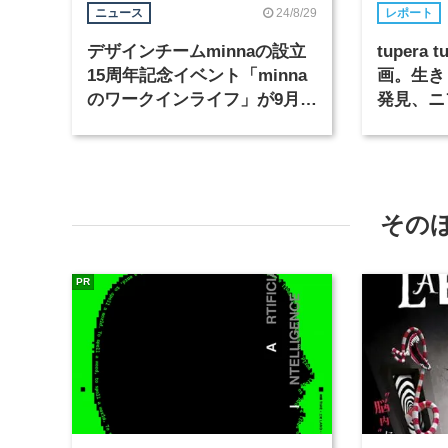
24/8/29
ニュース
レポート
デザインチームminnaの設立
tupera 
15周年記念イベント「minna
画。生き
のワークインライフ」が9月9
発見、ニ
日から開催
快な生き
その
PR