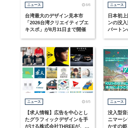
8/6
ニュース
ニュース
台湾最大のデザイン見本市
日本初上
「2026台湾クリエイティブエ
ンの没入
キスポ」が8月31日まで開催
バートン
京・豊洲
PR
8/5
ニュース
ニュース
【求人情報】広告を中心とし
没入型音
たグラフィックデザインを手
ニマーシ
がける株式会社THREEが、グ
かすの姫