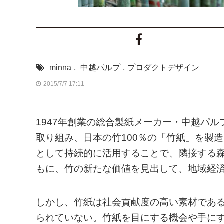
minna
,
中越パルプ
,
プロダクトデザイン
2015/7/7 17:11
1947年創業の総合製紙メーカー・中越パ
取り組み、日本の竹100％の「竹紙」を製
として持続的に活用することで、隣接する
もに、竹の新たな価値を見出して、地域経
しかし、竹紙は社会貢献度の高い素材であ
られていない。竹紙を目にする機会や手に