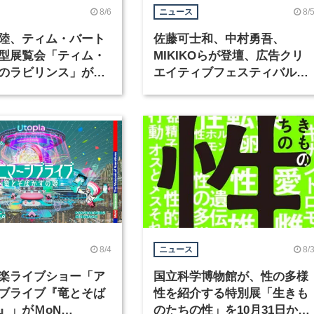
8/6
8/
ニュース
陸、ティム・バート
佐藤可士和、中村勇吾、
型展覧会「ティム・
MIKIKOらが登壇、広告クリ
のラビリンス」が東
エイティブフェスティバル
で開催
「虎ノ門広告祭」の第2回が
催
8/4
8/
ニュース
楽ライブショー「ア
国立科学博物館が、性の多様
ブライブ『竜とそば
性を紹介する特別展「生きも
』」がＭoN
のたちの性」を10月31日から