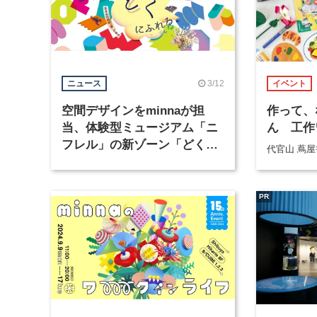
3/12
ニュース
イベント
空間デザインをminnaが担
作って、
当、体験型ミュージアム「ニ
ん 工作
フレル」の新ゾーン「どくに
代官山 蔦
ふれる」が3月18日にオープ
ン
PR