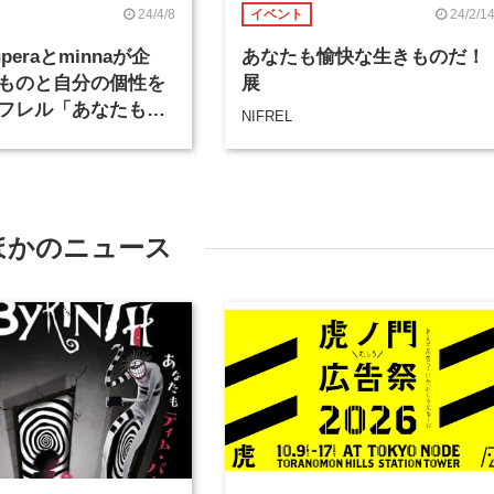
24/4/8
24/2/1
イベント
tuperaとminnaが企
あなたも愉快な生きものだ！
ものと自分の個性を
展
フレル「あなたも愉
NIFREL
ものだ！展」
ほかのニュース