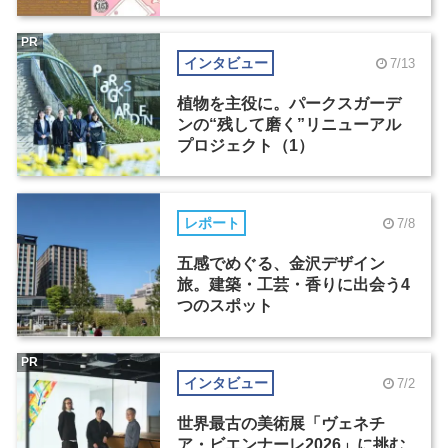
PR
インタビュー
7/13
植物を主役に。パークスガーデ
ンの“残して磨く”リニューアル
プロジェクト（1）
レポート
7/8
五感でめぐる、金沢デザイン
旅。建築・工芸・香りに出会う4
つのスポット
PR
インタビュー
7/2
世界最古の美術展「ヴェネチ
ア・ビエンナーレ2026」に挑む