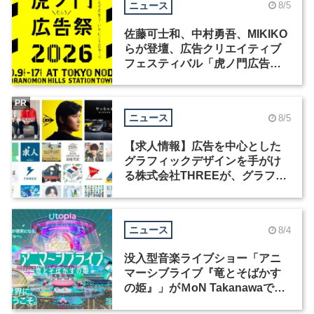
ニュース
8/5
佐藤可士和、中村勇吾、MIKIKO
らが登壇、広告クリエイティブ
フェスティバル「虎ノ門広告
祭」の第2回が開催
PR
ニュース
8/5
【求人情報】広告を中心とした
グラフィックデザインを手がけ
る株式会社THREEが、グラフィ
ックデザイナーを募集
ニュース
8/4
没入型音楽ライブショー「アニ
マーシブライブ『竜とそばかす
の姫』」がＭoN Takanawaで開
催