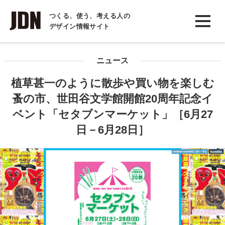
INTERVIEW
つくる、使う、考える人の
デザイン情報サイト
インタビュー
REPORT
ニュース
レポート
植草甚一のように散歩や買い物を楽しむ
COLUMN
蚤の市、世田谷文学館開館20周年記念イ
コラム
ベント「セタブンマーケット」［6月27
日－6月28日］