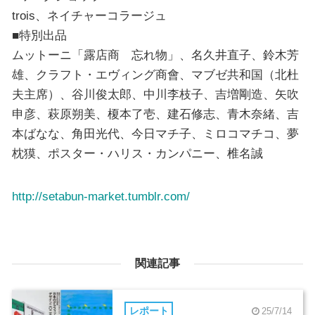
trois、ネイチャーコラージュ
■特別出品
ムットーニ「露店商 忘れ物」、名久井直子、鈴木芳
雄、クラフト・エヴィング商會、マブゼ共和国（北杜
夫主席）、谷川俊太郎、中川李枝子、吉増剛造、矢吹
申彦、萩原朔美、榎本了壱、建石修志、青木奈緒、吉
本ばなな、角田光代、今日マチ子、ミロコマチコ、夢
枕獏、ポスター・ハリス・カンパニー、椎名誠
http://setabun-market.tumblr.com/
関連記事
レポート
25/7/14