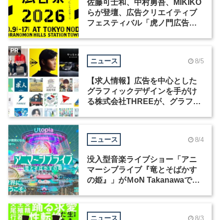
佐藤可士和、中村勇吾、MIKIKO
らが登壇、広告クリエイティブ
フェスティバル「虎ノ門広告
祭」の第2回が開催
PR
ニュース
8/5
【求人情報】広告を中心とした
グラフィックデザインを手がけ
る株式会社THREEが、グラフィ
ックデザイナーを募集
ニュース
8/4
没入型音楽ライブショー「アニ
マーシブライブ『竜とそばかす
の姫』」がＭoN Takanawaで開
催
ニュース
8/3