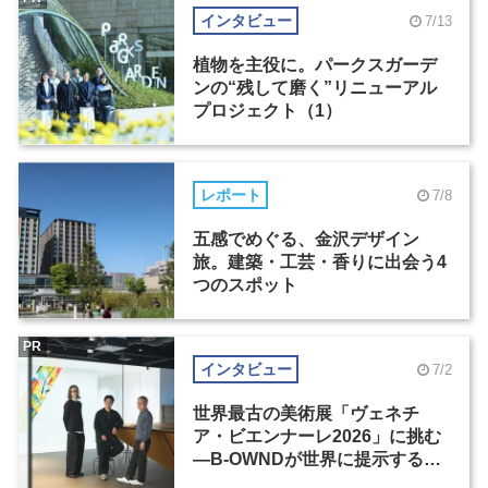
インタビュー
7/13
植物を主役に。パークスガーデ
ンの“残して磨く”リニューアル
プロジェクト（1）
レポート
7/8
五感でめぐる、金沢デザイン
旅。建築・工芸・香りに出会う4
つのスポット
PR
インタビュー
7/2
世界最古の美術展「ヴェネチ
ア・ビエンナーレ2026」に挑む
―B-OWNDが世界に提示する美
の基準とは？（前編）