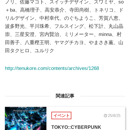
ノリ、佐藤マコト、スイッチデザイン、スワミヤ、so
＋ba、高橋理子、高安恭介、寺田尚樹、トネリコ、ド
リルデザイン、中村幸代、のぐちようこ、芳賀八恵、
波多野光、平川珠希、フルスイング、松下計、丸山晶
崇、三星安澄、宮内賢治、ミリメーター、minna、村
田善子、八重樫王明、ヤマグチカヨ、やまさき薫、山
田タクヒロ、ユルリク
http://tenukore.com/contents/archives/1268
関連記事
イベント
25/8/25
TOKYO::CYBERPUNK