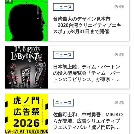
PR
ニュース
8/6
台湾最大のデザイン見本市
「2026台湾クリエイティブエキ
スポ」が8月31日まで開催
ニュース
8/6
日本初上陸、ティム・バートン
の没入型展覧会「ティム・バー
トンのラビリンス」が東京・豊
洲で開催
ニュース
8/5
佐藤可士和、中村勇吾、MIKIKO
らが登壇、広告クリエイティブ
フェスティバル「虎ノ門広告
祭」の第2回が開催