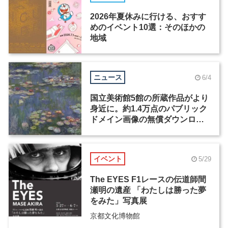
2026年夏休みに行ける、おすす
めのイベント10選：そのほかの
地域
ニュース
6/4
国立美術館5館の所蔵作品がより
身近に。約1.4万点のパブリック
ドメイン画像の無償ダウンロー
ドが開始
イベント
5/29
The EYES F1レースの伝道師間
瀬明の遺産 「わたしは勝った夢
をみた」写真展
京都文化博物館