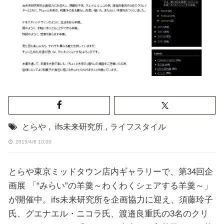
とらや
,
ifs未来研究所
,
ライフスタイル
2015/4/8 10:00
とらや東京ミッドタウン店内ギャラリーで、第34回企
画展 「“みらい”の羊羹～わくわくシェアする羊羹～」
が開催中。ifs未来研究所を企画協力に迎え、須藤玲子
氏、グエナエル・ニコラ氏、渡邉良重氏の3名のクリ