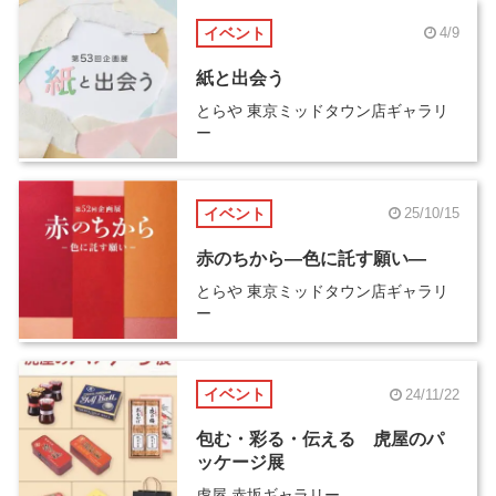
イベント
4/9
紙と出会う
とらや 東京ミッドタウン店ギャラリ
ー
イベント
25/10/15
赤のちから―色に託す願い―
とらや 東京ミッドタウン店ギャラリ
ー
イベント
24/11/22
包む・彩る・伝える 虎屋のパ
ッケージ展
虎屋 赤坂ギャラリー