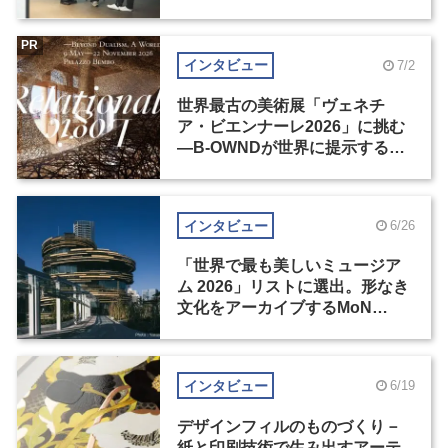
の基準とは？（前編）
PR
インタビュー
7/2
世界最古の美術展「ヴェネチ
ア・ビエンナーレ2026」に挑む
―B-OWNDが世界に提示する美
の基準とは？（後編）
インタビュー
6/26
「世界で最も美しいミュージア
ム 2026」リストに選出。形なき
文化をアーカイブするMoN
Takanawa
インタビュー
6/19
デザインフィルのものづくり－
紙と印刷技術で生み出すアーテ