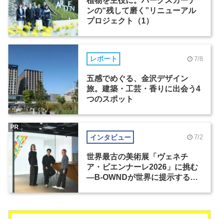
植物を主役に。パークスガーデ
ンの“残して磨く”リニューアル
プロジェクト（1）
レポート
7/8
五感でめぐる、金沢デザイン
旅。建築・工芸・香りに出会う4
つのスポット
PR
インタビュー
7/2
世界最古の美術展「ヴェネチ
ア・ビエンナーレ2026」に挑む
―B-OWNDが世界に提示する美
の基準とは？（前編）