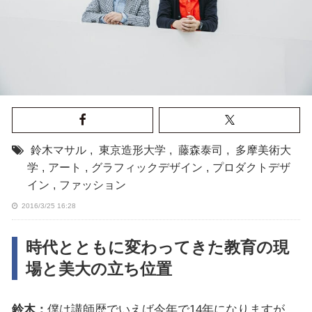
鈴木マサル
,
東京造形大学
,
藤森泰司
,
多摩美術大
学
,
アート
,
グラフィックデザイン
,
プロダクトデザ
イン
,
ファッション
2016/3/25 16:28
時代とともに変わってきた教育の現
場と美大の立ち位置
鈴木：
僕は講師歴でいえば今年で14年になりますが、