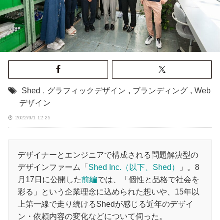
Shed
,
グラフィックデザイン
,
ブランディング
,
Web
デザイン
2022/9/1 12:25
デザイナーとエンジニアで構成される問題解決型の
デザインファーム「
Shed Inc.（以下、Shed）
」。8
月17日に公開した
前編
では、「個性と品格で社会を
彩る」という企業理念に込められた想いや、15年以
上第一線で走り続けるShedが感じる近年のデザイ
ン・依頼内容の変化などについて伺った。