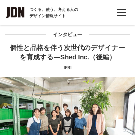
INTERVIEW
つくる、使う、考える人の
デザイン情報サイト
インタビュー
REPORT
インタビュー
レポート
個性と品格を伴う次世代のデザイナー
を育成する―Shed Inc.（後編）
COLUMN
コラム
[PR]