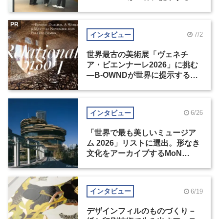
の基準とは？（前編）
PR
インタビュー
7/2
世界最古の美術展「ヴェネチ
ア・ビエンナーレ2026」に挑む
―B-OWNDが世界に提示する美
の基準とは？（後編）
インタビュー
6/26
「世界で最も美しいミュージア
ム 2026」リストに選出。形なき
文化をアーカイブするMoN
Takanawa
インタビュー
6/19
デザインフィルのものづくり－