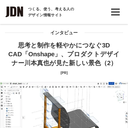
INTERVIEW
つくる、使う、考える人の
デザイン情報サイト
インタビュー
REPORT
インタビュー
レポート
思考と制作を軽やかにつなぐ3D
CAD「Onshape」、プロダクトデザイ
COLUMN
ナー川本真也が見た新しい景色（2）
コラム
[PR]