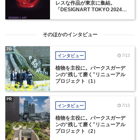
レスな作品が東京に集結。
「DESIGNART TOKYO 2024」
が10月18日から10日間開催
そのほかのインタビュー
PR
インタビュー
7/13
植物を主役に。パークスガーデ
ンの“残して磨く”リニューアル
プロジェクト（1）
PR
インタビュー
7/13
植物を主役に。パークスガーデ
ンの“残して磨く”リニューアル
プロジェクト（2）