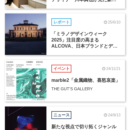
い景色（1）
レポート
25/6/10
「ミラノデザインウィーク
2025」注目度の高まる
ALCOVA、日本ブランドとデザ
イナーたちの活躍
イベント
24/11/21
marble2「金属織物、喜怒哀楽」
THE GUT'S GALLERY
ニュース
24/9/13
新たな視点で切り拓くジャンル