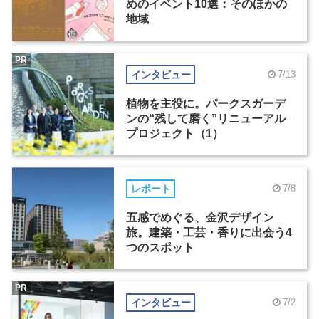
めのイベント10選：そのほかの
地域
PR
インタビュー
7/13
植物を主役に。パークスガーデ
ンの“残して磨く”リニューアル
プロジェクト（1）
レポート
7/8
五感でめぐる、金沢デザイン
旅。建築・工芸・香りに出会う4
つのスポット
PR
インタビュー
7/2