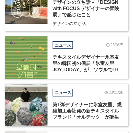
デザインの立ち話－「DESIGN
with FOCUS デザイナーの冒険
展」で感じたこと
デザインの立ち話
ニュース
25/9/25
テキスタイルデザイナー氷室友
里の韓国初の個展「氷室友里
JOY,TODAY」が、ソウルで10月
3日から開催
ニュース
23/11/28
第1弾デザイナーに氷室友里、繊
維加工会社発の新テキスタイル
ブランド「オルテック」が誕生