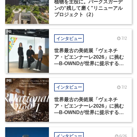
植物を主役に。パークスガーデ
ンの“残して磨く”リニューアル
プロジェクト（2）
PR
インタビュー
7/2
世界最古の美術展「ヴェネチ
ア・ビエンナーレ2026」に挑む
―B-OWNDが世界に提示する美
の基準とは？（前編）
PR
インタビュー
7/2
世界最古の美術展「ヴェネチ
ア・ビエンナーレ2026」に挑む
―B-OWNDが世界に提示する美
の基準とは？（後編）
インタビュー
6/26