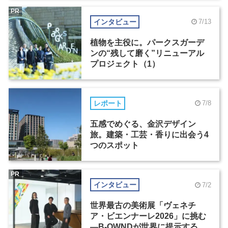
PR
インタビュー
7/13
植物を主役に。パークスガーデ
ンの“残して磨く”リニューアル
プロジェクト（1）
レポート
7/8
五感でめぐる、金沢デザイン
旅。建築・工芸・香りに出会う4
つのスポット
PR
インタビュー
7/2
世界最古の美術展「ヴェネチ
ア・ビエンナーレ2026」に挑む
―B-OWNDが世界に提示する美