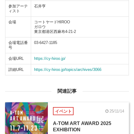
参加アーテ
石井亨
ィスト
会場
コートヤードHIROO
ガロウ
東京都港区西麻布4-21-2
会場電話番
03-6427-1185
号
会場URL
https://cy-hiroo.jp/
詳細URL
https://cy-hiroo.jp/topics/archives/3066
関連記事
イベント
25/11/14
A-TOM ART AWARD 2025
EXHIBITION