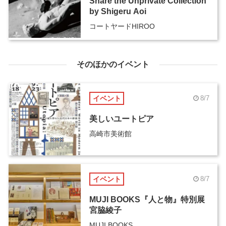
Share the Unprivate Collection
by Shigeru Aoi
コートヤードHIROO
そのほかのイベント
イベント
8/7
美しいユートピア
高崎市美術館
イベント
8/7
MUJI BOOKS『人と物』特別展
宮脇綾子
MUJI BOOKS