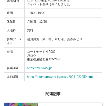
開催期間
2024/12/01(日)～2024/12/22(日)
※イベント会期は終了しました
時間
12:00～19:00
休館日
月曜日、12/20
入場料
無料
参加アーテ
湯川爽海、武田椿、水野渚、宮森みどり
ィスト
会場
コートヤードHIROO
ガロウ
東京都港区西麻布4-21-2
会場URL
https://cy-hiroo.jp/
詳細URL
https://a-tomartaward.jp/news/20241022259.html
関連記事