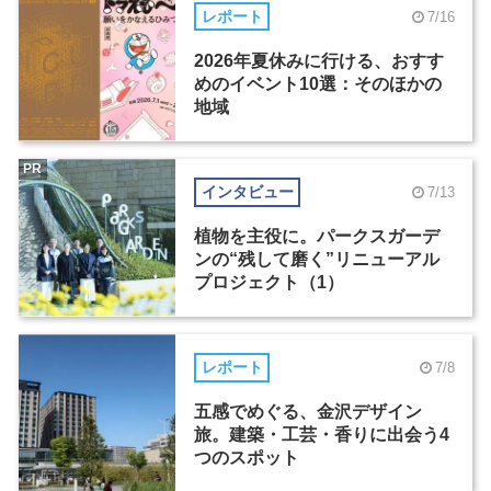
レポート
7/16
2026年夏休みに行ける、おすす
めのイベント10選：そのほかの
地域
PR
インタビュー
7/13
植物を主役に。パークスガーデ
ンの“残して磨く”リニューアル
プロジェクト（1）
レポート
7/8
五感でめぐる、金沢デザイン
旅。建築・工芸・香りに出会う4
つのスポット