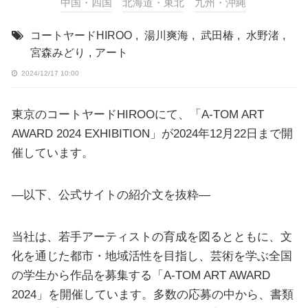
中国・四国
北海道・東北
九州・沖縄
コートヤードHIROO
,
湯川爽海
,
武田椿
,
水野渚
,
宮森みどり
,
アート
2024/12/17 10:00
東京のコートヤードHIROOにて、「A-TOM ART
AWARD 2024 EXHIBITION」が2024年12月22日まで開
催しています。
—以下、公式サイトの紹介文を抜粋—
当社は、若手アーティストの育成を図るとともに、文
化を通じた都市・地域活性を目指し、芸術を学ぶ全国
の学生から作品を募集する「A-TOM ART AWARD
2024」を開催しています。多数の応募の中から、書類