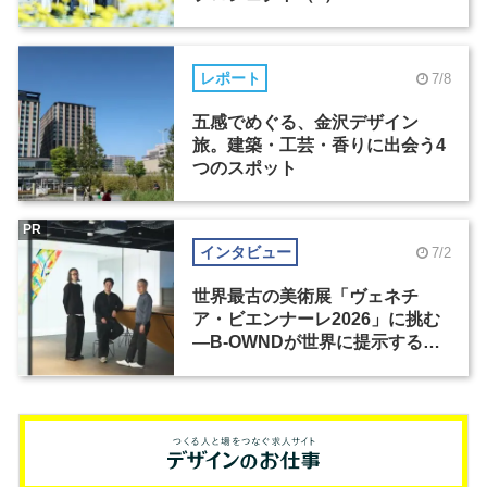
レポート
7/8
五感でめぐる、金沢デザイン
旅。建築・工芸・香りに出会う4
つのスポット
PR
インタビュー
7/2
世界最古の美術展「ヴェネチ
ア・ビエンナーレ2026」に挑む
―B-OWNDが世界に提示する美
の基準とは？（前編）