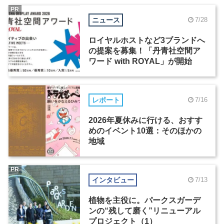
PR
ニュース
7/28
ロイヤルホストなど3ブランドへ
の提案を募集！「丹青社空間ア
ワード with ROYAL」が開始
レポート
7/16
2026年夏休みに行ける、おすす
めのイベント10選：そのほかの
地域
PR
インタビュー
7/13
植物を主役に。パークスガーデ
ンの“残して磨く”リニューアル
プロジェクト（1）