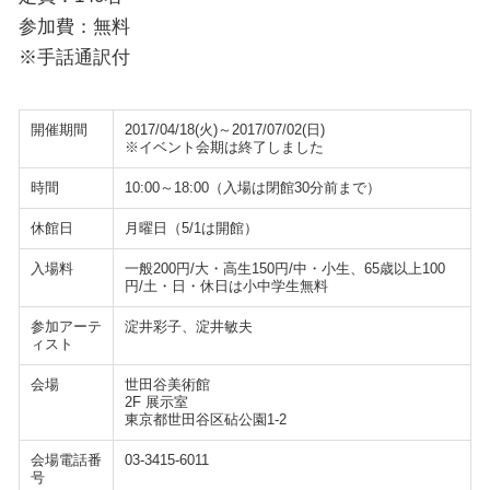
参加費：無料
※手話通訳付
開催期間
2017/04/18(火)～2017/07/02(日)
※イベント会期は終了しました
時間
10:00～18:00（入場は閉館30分前まで）
休館日
月曜日（5/1は開館）
入場料
一般200円/大・高生150円/中・小生、65歳以上100
円/土・日・休日は小中学生無料
参加アーテ
淀井彩子、淀井敏夫
ィスト
会場
世田谷美術館
2F 展示室
東京都世田谷区砧公園1-2
会場電話番
03-3415-6011
号