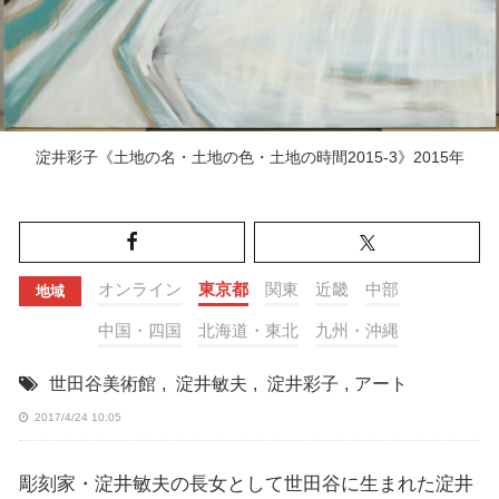
淀井彩子《土地の名・土地の色・土地の時間2015-3》2015年
オンライン
東京都
関東
近畿
中部
地域
中国・四国
北海道・東北
九州・沖縄
世田谷美術館
,
淀井敏夫
,
淀井彩子
,
アート
2017/4/24 10:05
彫刻家・淀井敏夫の長女として世田谷に生まれた淀井