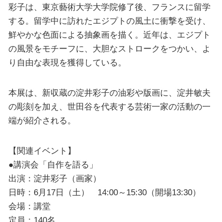
彩子は、東京藝術大学大学院修了後、フランスに留学
する。留学中に訪れたエジプトの風土に衝撃を受け、
鮮やかな色面による抽象画を描く。近年は、エジプト
の風景をモチーフに、大胆なストロークをつかい、よ
り自由な表現を獲得している。
本展は、新収蔵の淀井彩子の油彩や版画に、淀井敏夫
の彫刻を加え、世田谷を代表する芸術一家の活動の一
端が紹介される。
【関連イベント】
●講演会「自作を語る」
出演：淀井彩子（画家）
日時：6月17日（土） 14:00～15:30（開場13:30）
会場：講堂
定員：140名