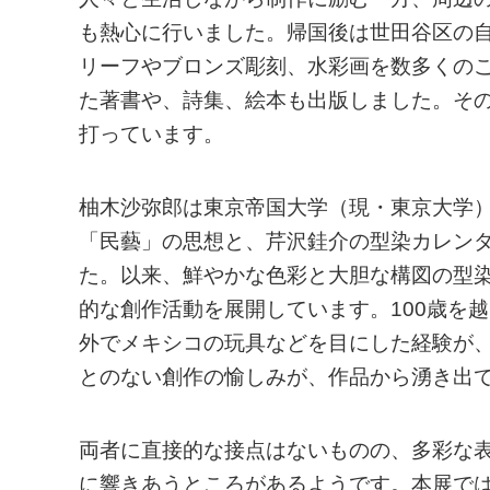
も熱心に行いました。帰国後は世田谷区の
リーフやブロンズ彫刻、水彩画を数多くの
た著書や、詩集、絵本も出版しました。そ
打っています。
柚木沙弥郎は東京帝国大学（現・東京大学
「民藝」の思想と、芹沢銈介の型染カレン
た。以来、鮮やかな色彩と大胆な構図の型
的な創作活動を展開しています。100歳を
外でメキシコの玩具などを目にした経験が
とのない創作の愉しみが、作品から湧き出
両者に直接的な接点はないものの、多彩な
に響きあうところがあるようです。本展で