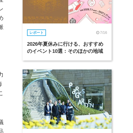
レ
め
脈
7/16
レポート
2026年夏休みに行ける、おすすめ
のイベント10選：そのほかの地域
PR
力
海
こ
議
品