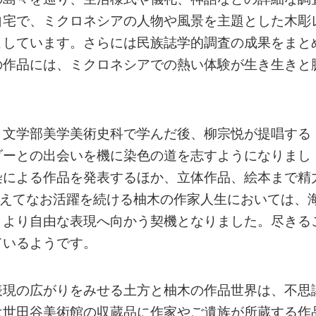
自宅で、ミクロネシアの人物や風景を主題とした木彫
こしています。さらには民族誌学的調査の成果をまと
の作品には、ミクロネシアでの熱い体験が生き生きと
）文学部美学美術史科で学んだ後、柳宗悦が提唱する
ダーとの出会いを機に染色の道を志すようになりまし
染による作品を発表するほか、立体作品、絵本まで精
越えてなお活躍を続ける柚木の作家人生においては、
、より自由な表現へ向かう契機となりました。尽きる
ているようです。
表現の広がりをみせる土方と柚木の作品世界は、不思
は世田谷美術館の収蔵品に作家やご遺族が所蔵する作