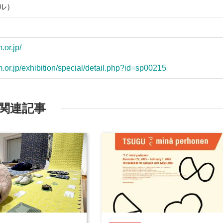
ヤル）
or.jp/
or.jp/exhibition/special/detail.php?id=sp00215
関連記事