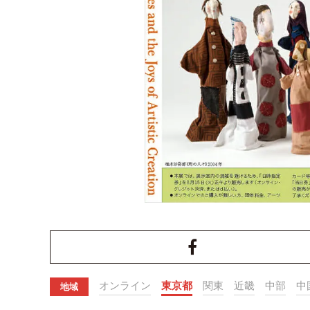
オンライン
東京都
関東
近畿
中部
中
地域