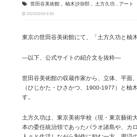
世田谷美術館
,
柚木沙弥郎
,
土方久功
,
アート
2023/10/10 9:30
東京の世田谷美術館にて、「土方久功と柚木沙
—以下、公式サイトの紹介文を抜粋—
世田谷美術館の収蔵作家から、立体、平面
（ひじかた・ひさかつ、1900-1977）と
す。
土方久功は、東京美術学校（現・東京藝術大
本の委任統治領であったパラオ諸島や、カ
人々と生活しながら制作に励む一方、周辺