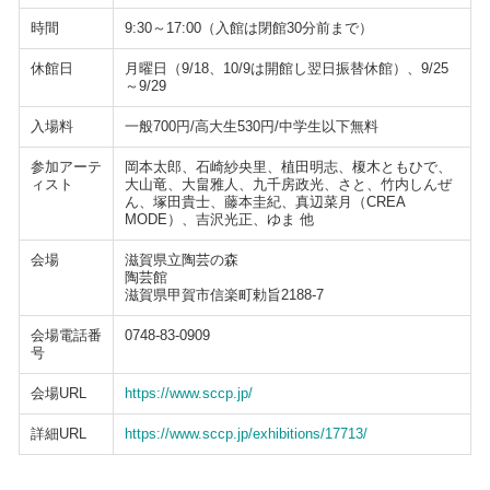
時間
9:30～17:00（入館は閉館30分前まで）
休館日
月曜日（9/18、10/9は開館し翌日振替休館）、9/25
～9/29
入場料
一般700円/高大生530円/中学生以下無料
参加アーテ
岡本太郎、石崎紗央里、植田明志、榎木ともひで、
ィスト
大山竜、大畠雅人、九千房政光、さと、竹内しんぜ
ん、塚田貴士、藤本圭紀、真辺菜月（CREA
MODE）、吉沢光正、ゆま 他
会場
滋賀県立陶芸の森
陶芸館
滋賀県甲賀市信楽町勅旨2188-7
会場電話番
0748-83-0909
号
会場URL
https://www.sccp.jp/
詳細URL
https://www.sccp.jp/exhibitions/17713/