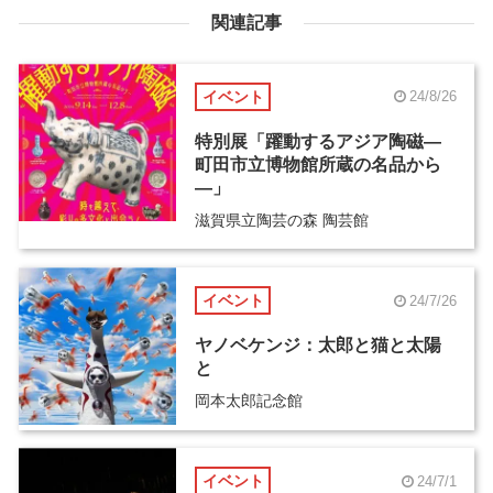
関連記事
イベント
24/8/26
特別展「躍動するアジア陶磁―
町田市立博物館所蔵の名品から
―」
滋賀県立陶芸の森 陶芸館
イベント
24/7/26
ヤノベケンジ：太郎と猫と太陽
と
岡本太郎記念館
イベント
24/7/1