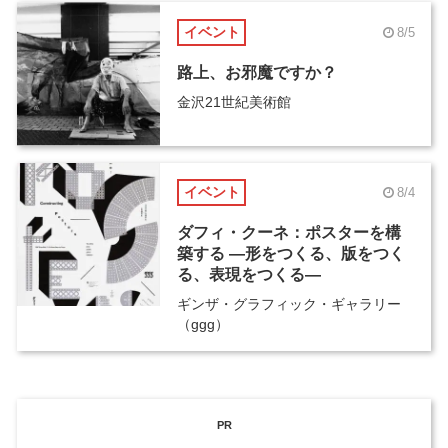
イベント
8/5
路上、お邪魔ですか？
金沢21世紀美術館
イベント
8/4
ダフィ・クーネ：ポスターを構
築する ―形をつくる、版をつく
る、表現をつくる―
ギンザ・グラフィック・ギャラリー
（ggg）
PR