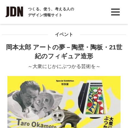
INTERVIEW
つくる、使う、考える人の
デザイン情報サイト
インタビュー
REPORT
イベント
レポート
岡本太郎 アートの夢－陶壁・陶板・21世
COLUMN
紀のフィギュア造形
コラム
～大衆にじかにぶつかる芸術を～