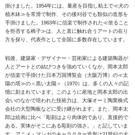
掛けました。1954年には、量産を目指し粘土で≪犬の
植木鉢≫を常滑で制作、その後刈谷でも類似の造形を
手掛けました。1963年に信楽で制作された≪坐ること
を拒否する椅子≫は、人と直に触れ合うアートの在り
方を探り、代表作として全国に多数存在しています。
戦後、建築家・デザイナー・芸術家による建築陶器が
人とアートとの結びつきを強めていくなか、岡本太郎
が信楽で手掛けた日本万国博覧会（大阪万博）の≪太
陽の塔≫の＜黒い太陽＞（1970）は、多くの人々の記
憶に刻まれています。このように産地と岡本太郎の出
会いのなかで培われた技術力は、大塚オーミ陶業株式
会社の大型陶板などに受け継がれます。また、岡本太
郎は絵画に比べ「彫刻はより肉体的であり、直接的で
ある。実体がそこにある彫刻の強さ。」と記していま
す。アニメ・マンガのキャラクター造形は21世紀の大