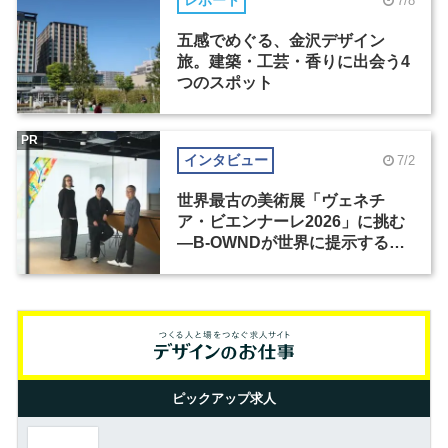
レポート
7/8
五感でめぐる、金沢デザイン
旅。建築・工芸・香りに出会う4
つのスポット
PR
インタビュー
7/2
世界最古の美術展「ヴェネチ
ア・ビエンナーレ2026」に挑む
―B-OWNDが世界に提示する美
の基準とは？（前編）
ピックアップ求人