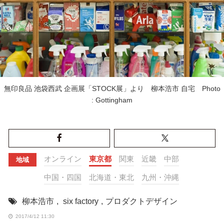
無印良品 池袋西武 企画展「STOCK展」より 柳本浩市 自宅 Photo
: Gottingham
オンライン
東京都
関東
近畿
中部
地域
中国・四国
北海道・東北
九州・沖縄
柳本浩市
,
six factory
,
プロダクトデザイン
2017/4/12 11:30