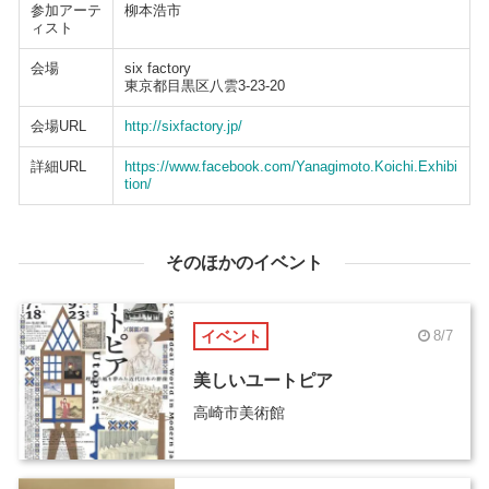
参加アーテ
柳本浩市
ィスト
会場
six factory
東京都目黒区八雲3-23-20
会場URL
http://sixfactory.jp/
詳細URL
https://www.facebook.com/Yanagimoto.Koichi.Exhibi
tion/
そのほかのイベント
イベント
8/7
美しいユートピア
高崎市美術館