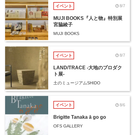
イベント
8/7
MUJI BOOKS『人と物』特別展
宮脇綾子
MUJI BOOKS
イベント
8/7
LAND/TRACE -大地のプロダク
ト展-
土のミュージアムSHIDO
イベント
8/6
Brigitte Tanaka ā go go
OFS GALLERY