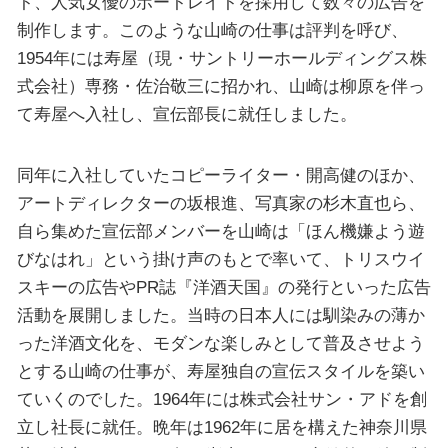
ト、人気女優のポートレイトを採用して数々の広告を
制作します。このような山崎の仕事は評判を呼び、
1954年には寿屋（現・サントリーホールディングス株
式会社）専務・佐治敬三に招かれ、山崎は柳原を伴っ
て寿屋へ入社し、宣伝部長に就任しました。
同年に入社していたコピーライター・開高健のほか、
アートディレクターの坂根進、写真家の杉木直也ら、
自ら集めた宣伝部メンバーを山崎は「ほん機嫌よう遊
びなはれ」という掛け声のもとで率いて、トリスウイ
スキーの広告やPR誌『洋酒天国』の発行といった広告
活動を展開しました。当時の日本人には馴染みの薄か
った洋酒文化を、モダンな楽しみとして普及させよう
とする山崎の仕事が、寿屋独自の宣伝スタイルを築い
ていくのでした。1964年には株式会社サン・アドを創
立し社長に就任。晩年は1962年に居を構えた神奈川県