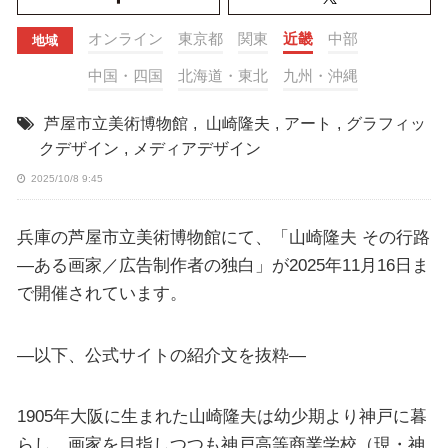
オンライン
東京都
関東
近畿
中部
地域
中国・四国
北海道・東北
九州・沖縄
芦屋市立美術博物館
,
山崎隆夫
,
アート
,
グラフィッ
クデザイン
,
メディアデザイン
2025/10/8 9:45
兵庫の芦屋市立美術博物館にて、「山崎隆夫 その行路
―ある画家／広告制作者の独白」が2025年11月16日ま
で開催されています。
—以下、公式サイトの紹介文を抜粋—
1905年大阪に生まれた山崎隆夫は幼少期より神戸に暮
らし、画家を目指しつつも神戸高等商業学校（現・神