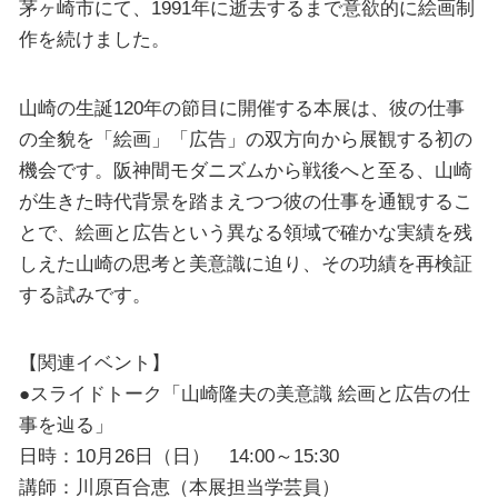
茅ヶ崎市にて、1991年に逝去するまで意欲的に絵画制
作を続けました。
山崎の生誕120年の節目に開催する本展は、彼の仕事
の全貌を「絵画」「広告」の双方向から展観する初の
機会です。阪神間モダニズムから戦後へと至る、山崎
が生きた時代背景を踏まえつつ彼の仕事を通観するこ
とで、絵画と広告という異なる領域で確かな実績を残
しえた山崎の思考と美意識に迫り、その功績を再検証
する試みです。
【関連イベント】
●スライドトーク「山崎隆夫の美意識 絵画と広告の仕
事を辿る」
日時：10月26日（日） 14:00～15:30
講師：川原百合恵（本展担当学芸員）