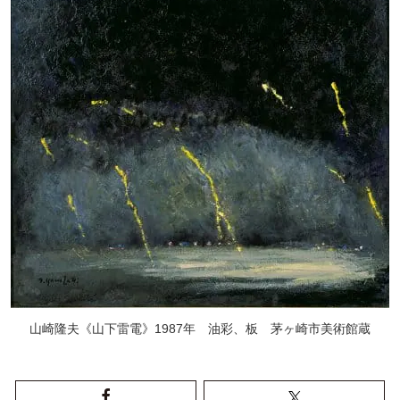
山崎隆夫《山下雷電》1987年 油彩、板 茅ヶ崎市美術館蔵