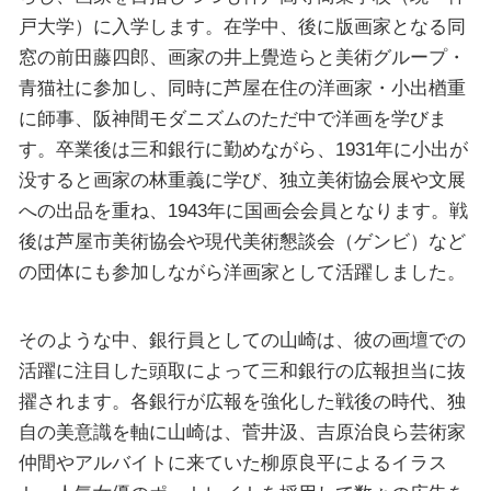
戸大学）に入学します。在学中、後に版画家となる同
窓の前田藤四郎、画家の井上覺造らと美術グループ・
青猫社に参加し、同時に芦屋在住の洋画家・小出楢重
に師事、阪神間モダニズムのただ中で洋画を学びま
す。卒業後は三和銀行に勤めながら、1931年に小出が
没すると画家の林重義に学び、独立美術協会展や文展
への出品を重ね、1943年に国画会会員となります。戦
後は芦屋市美術協会や現代美術懇談会（ゲンビ）など
の団体にも参加しながら洋画家として活躍しました。
そのような中、銀行員としての山崎は、彼の画壇での
活躍に注目した頭取によって三和銀行の広報担当に抜
擢されます。各銀行が広報を強化した戦後の時代、独
自の美意識を軸に山崎は、菅井汲、吉原治良ら芸術家
仲間やアルバイトに来ていた柳原良平によるイラス