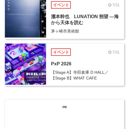
イベント
7/31
瀧本幹也 LUNATION 朔望 ―海
から天体を読む
茅ヶ崎市美術館
イベント
7/31
PxP 2026
【Stage A】寺田倉庫 D HALL／
【Stage B】WHAT CAFE
PR