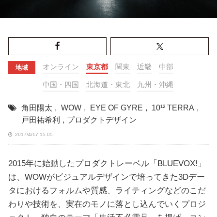
オンライン
東京都
関東
近畿
中部
地域
中国・四国
北海道・東北
九州・沖縄
角田陽太
,
WOW
,
EYE OF GYRE
,
10¹² TERRA
,
戸田祐希利
,
プロダクトデザイン
2017/4/17 15:05
2015年に始動したプロダクトレーベル「BLUEVOX!」
は、WOWがビジュアルデザインで培ってきた3Dデー
タにおけるフォルムや質感、ライティングなどのこだ
わりや技術を、実在のモノに落とし込んでいくプロジ