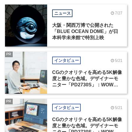
ニュース
7/27
大阪・関西万博で公開された
「BLUE OCEAN DOME」が日
本科学未来館で特別上映
PR
インタビュー
5/21
CGのクオリティを高める5K解像
度と豊かな色域。デザイナーモ
ニター「PD2730S」：WOW塚
島建インタビュー（1）
PR
インタビュー
5/21
CGのクオリティを高める5K解像
度と豊かな色域。デザイナーモ
ニター「PD2730S」：WOW塚