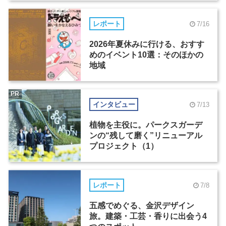
レポート
7/16
2026年夏休みに行ける、おすす
めのイベント10選：そのほかの
地域
PR
インタビュー
7/13
植物を主役に。パークスガーデ
ンの“残して磨く”リニューアル
プロジェクト（1）
レポート
7/8
五感でめぐる、金沢デザイン
旅。建築・工芸・香りに出会う4