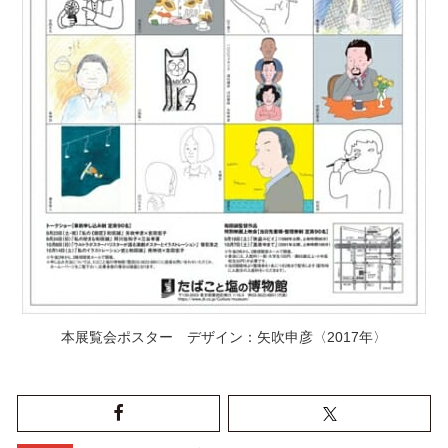
本展覧会ポスター デザイン：矢吹申彦〈2017年〉