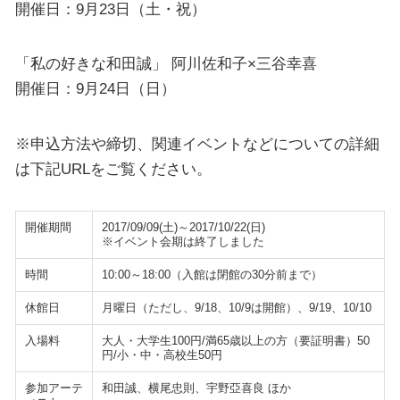
開催日：9月23日（土・祝）
「私の好きな和田誠」 阿川佐和子×三谷幸喜
開催日：9月24日（日）
※申込方法や締切、関連イベントなどについての詳細
は下記URLをご覧ください。
開催期間
2017/09/09(土)～2017/10/22(日)
※イベント会期は終了しました
時間
10:00～18:00（入館は閉館の30分前まで）
休館日
月曜日（ただし、9/18、10/9は開館）、9/19、10/10
入場料
大人・大学生100円/満65歳以上の方（要証明書）50
円/小・中・高校生50円
参加アーテ
和田誠、横尾忠則、宇野亞喜良 ほか