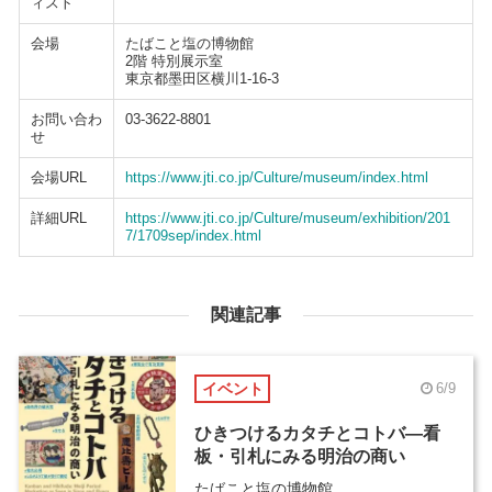
ィスト
会場
たばこと塩の博物館
2階 特別展示室
東京都墨田区横川1-16-3
お問い合わ
03-3622-8801
せ
会場URL
https://www.jti.co.jp/Culture/museum/index.html
詳細URL
https://www.jti.co.jp/Culture/museum/exhibition/201
7/1709sep/index.html
関連記事
イベント
6/9
ひきつけるカタチとコトバ―看
板・引札にみる明治の商い
たばこと塩の博物館