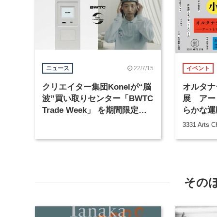
22/7/15
ニュース
イベント
クリエイター集団Konelが“脳
オルタナ
波”買い取りセンター「BWTC
展 アー
Trade Week」 を期間限定で
らかな運
開設
3331 Arts C
その