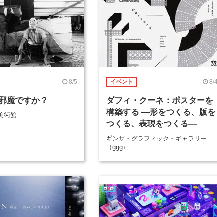
8/5
8/
イベント
邪魔ですか？
ダフィ・クーネ：ポスターを
構築する ―形をつくる、版を
美術館
つくる、表現をつくる―
ギンザ・グラフィック・ギャラリー
（ggg）