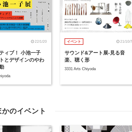
22/1/20
21/10/
イベント
ティブ！ 小池一子
サウンド&アート展-見る音
トとデザインのやわ
楽、聴く形
動
3331 Arts Chiyoda
hiyoda
ほかのイベント