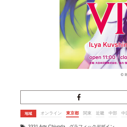
© I
オンライン
東京都
関東
近畿
中部
中
地域
3331 Arts Chiyoda
,
グラフィックデザイン