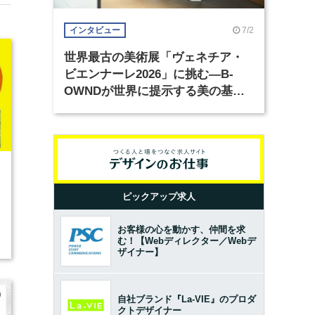
7/2
インタビュー
世界最古の美術展「ヴェネチア・
ビエンナーレ2026」に挑む―B-
OWNDが世界に提示する美の基準
とは？（前編）
1
ピックアップ求人
お客様の心を動かす、仲間を求
む！【Webディレクター／Webデ
ザイナー】
自社ブランド『La-VIE』のプロダ
クトデザイナー