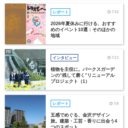
レポート
7/16
2026年夏休みに行ける、おすす
めのイベント10選：そのほかの
地域
PR
インタビュー
7/13
植物を主役に。パークスガーデ
ンの“残して磨く”リニューアル
プロジェクト（1）
レポート
7/8
五感でめぐる、金沢デザイン
旅。建築・工芸・香りに出会う4
つのスポット