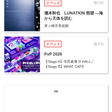
イベント
7/31
瀧本幹也 LUNATION 朔望 ―海
から天体を読む
茅ヶ崎市美術館
イベント
7/31
PxP 2026
【Stage A】寺田倉庫 D HALL／
【Stage B】WHAT CAFE
PR