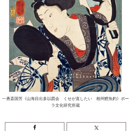
一勇斎国芳《山海目出多以図会 くせが直したい 相州鰹魚釣》ポー
ラ文化研究所蔵