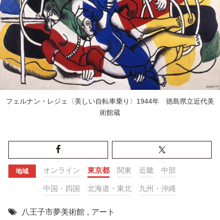
フェルナン・レジェ〈美しい自転車乗り〉1944年 徳島県立近代美
術館蔵
オンライン
東京都
関東
近畿
中部
地域
中国・四国
北海道・東北
九州・沖縄
八王子市夢美術館
,
アート