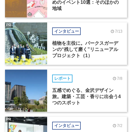
めのイベント10選：そのほかの
地域
PR
インタビュー
7/13
植物を主役に。パークスガーデ
ンの“残して磨く”リニューアル
プロジェクト（1）
レポート
7/8
五感でめぐる、金沢デザイン
旅。建築・工芸・香りに出会う4
つのスポット
PR
インタビュー
7/2