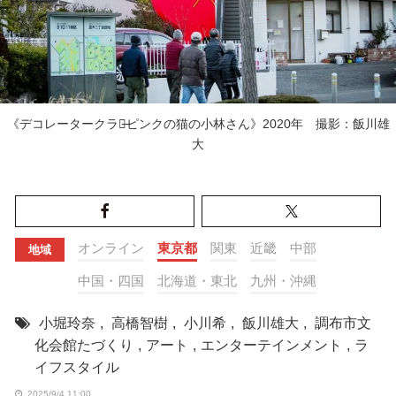
《デコレータークラブ̶ピンクの猫の小林さん》2020年 撮影：飯川雄
大
オンライン
東京都
関東
近畿
中部
地域
中国・四国
北海道・東北
九州・沖縄
小堀玲奈
,
高橋智樹
,
小川希
,
飯川雄大
,
調布市文
化会館たづくり
,
アート
,
エンターテインメント
,
ラ
イフスタイル
2025/9/4 11:00