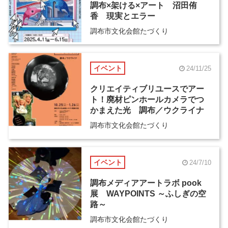
調布×架ける×アート 沼田侑
香 現実とエラー
調布市文化会館たづくり
イベント
24/11/25
クリエイティブリユースでアー
ト！廃材ピンホールカメラでつ
かまえた光 調布／ウクライナ
調布市文化会館たづくり
イベント
24/7/10
調布メディアアートラボ pook
展 WAYPOINTS ～ふしぎの空
路～
調布市文化会館たづくり