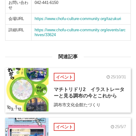
お問い合わ
042-441-6150
せ
会場URL
https://www.chofu-culture-community.org/tazukuri
詳細URL
https://www.chofu-culture-community.org/events/arc
hives/33624
関連記事
イベント
25/10/31
マチトリドリ2 イラストレータ
ーと見る調布の今とこれから
調布市文化会館たづくり
イベント
25/5/7