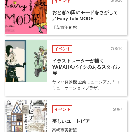
イベント
8/10
おとぎの国のモードをさがして
／Fairy Tale MODE
千葉市美術館
イベント
8/10
イラストレーターが描く
YAMAHAバイクのあるスタイル
展
ヤマハ発動機 企業ミュージアム「コ
ミュニケーションプラザ」
イベント
8/7
美しいユートピア
高崎市美術館