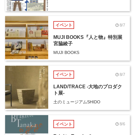
イベント
8/7
MUJI BOOKS『人と物』特別展
宮脇綾子
MUJI BOOKS
イベント
8/7
LAND/TRACE -大地のプロダク
ト展-
土のミュージアムSHIDO
イベント
8/6