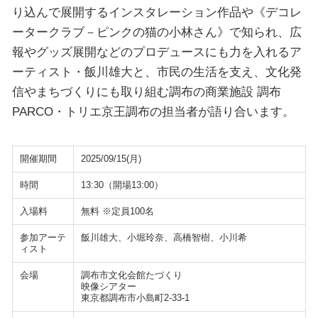
り込んで展開するインスタレーション作品や《デコレ
ータークラブ－ピンクの猫の小林さん》で知られ、広
報やグッズ展開などのプロデュースにも力を入れるア
ーティスト・飯川雄大と、市民の生活を支え、文化発
信やまちづくりにも取り組む調布の商業施設 調布
PARCO・トリエ京王調布の担当者が語り合います。
開催期間
2025/09/15(月)
時間
13:30（開場13:00）
入場料
無料 ※定員100名
参加アーテ
飯川雄大、小堀玲奈、高橋智樹、小川希
ィスト
会場
調布市文化会館たづくり
映像シアター
東京都調布市小島町2-33-1