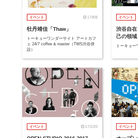
17/8/8
イベント
イベント
牡丹靖佳「Thaw」
渋谷自在
己の領域
トーキョーワンダーサイト アートカフ
ェ 24/7 coffee & roaster（TWS渋谷併
トーキョー
設）
17/2/20
イベント
イベント