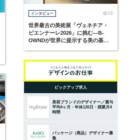
7/2
インタビュー
4
世界最古の美術展「ヴェネチア・
ビエンナーレ2026」に挑む―B-
OWNDが世界に提示する美の基準
とは？（前編）
ピックアップ求人
美容ブランドのデザイナー／賞与
平均4ヶ月・年休126日・残業月4
時間
パッケージ（商品）デザイナー募
6
集