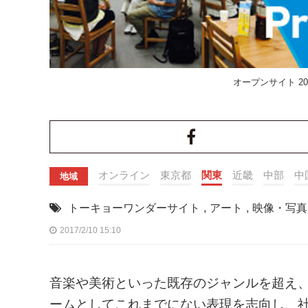
オープンサイト 201
オンライン
東京都
関東
近畿
中部
中
地域
トーキョーワンダーサイト
,
アート
,
映像・写真
2017/2/10 15:10
音楽や美術といった既存のジャンルを超え
ームとしてこれまでにない表現を志向し、