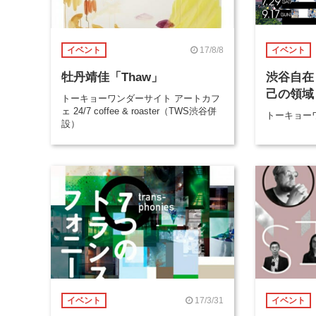
17/8/8
イベント
イベント
牡丹靖佳「Thaw」
渋谷自在
己の領域
トーキョーワンダーサイト アートカフ
ェ 24/7 coffee & roaster（TWS渋谷併
トーキョー
設）
17/3/31
イベント
イベント