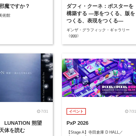
邪魔ですか？
ダフィ・クーネ：ポスターを
構築する ―形をつくる、版を
美術館
つくる、表現をつくる―
ギンザ・グラフィック・ギャラリー
（ggg）
7/31
7/3
イベント
LUNATION 朔望
PxP 2026
天体を読む
【Stage A】寺田倉庫 D HALL／