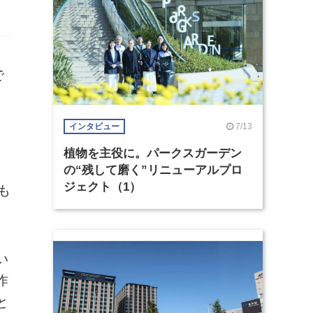
で
7/13
インタビュー
植物を主役に。パークスガーデン
の“残して磨く”リニューアルプロ
ジェクト（1）
も
い
作
と