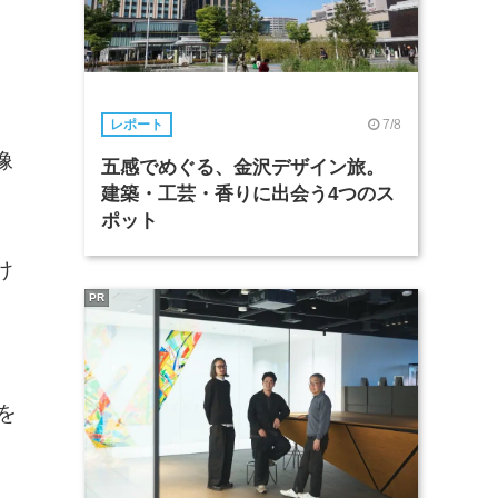
ラ
、
7/8
レポート
像
五感でめぐる、金沢デザイン旅。
建築・工芸・香りに出会う4つのス
ポット
け
PR
を