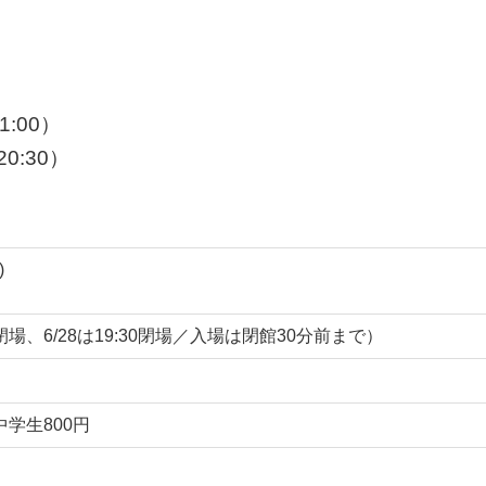
:00）
0:30）
)
00閉場、6/28は19:30閉場／入場は閉館30分前まで）
小中学生800円