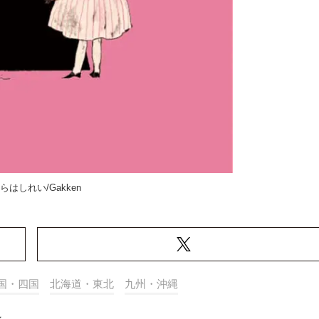
くらはしれい/Gakken
国・四国
北海道・東北
九州・沖縄
ン