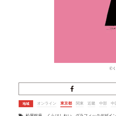
🄫
オンライン
東京都
関東
近畿
中部
中
地域
松屋銀座
,
くらはしれい
,
グラフィックデザイ