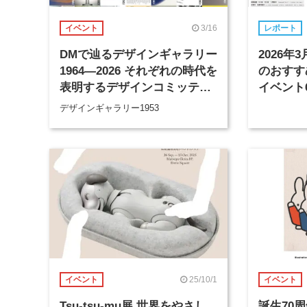
3/16
イベント
レポート
DMで辿るデザインギャラリー
2026
1964―2026 それぞれの時代を
のおすす
表明するデザインコミッティ
イベント
ーの活動歴、そしてその先へ
デザインギャラリー1953
25/10/1
イベント
イベント
Tsu-tsu-mu展 世界をやさし
誕生70