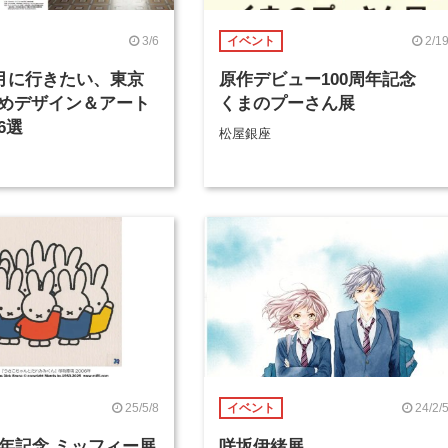
3/6
2/1
イベント
年3月に行きたい、東京
原作デビュー100周年記念
めデザイン＆アート
くまのプーさん展
6選
松屋銀座
25/5/8
24/2/
イベント
周年記念 ミッフィー展
咲坂伊緒展