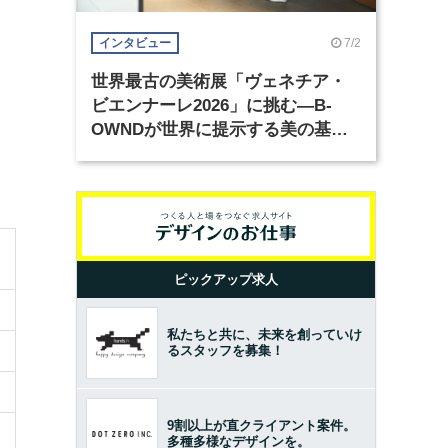
7/2
インタビュー
世界最古の美術展「ヴェネチア・
ビエンナーレ2026」に挑む―B-
OWNDが世界に提示する美の基準
とは？（前編）
ピックアップ求人
私たちと共に、未来を創っていけ
るスタッフを募集！
9割以上が直クライアント案件。
多種多様なデザインを。