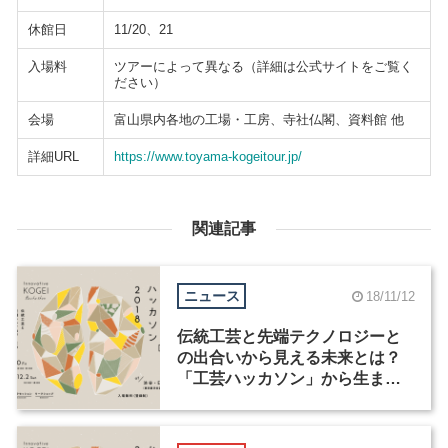
休館日
11/20、21
入場料
ツアーによって異なる（詳細は公式サイトをご覧く
ださい）
会場
富山県内各地の工場・工房、寺社仏閣、資料館 他
詳細URL
https://www.toyama-kogeitour.jp/
関連記事
ニュース
18/11/12
伝統工芸と先端テクノロジーと
の出合いから見える未来とは？
「工芸ハッカソン」から生まれ
たプロジェクトの発展系を渋谷
EDGEofで発表