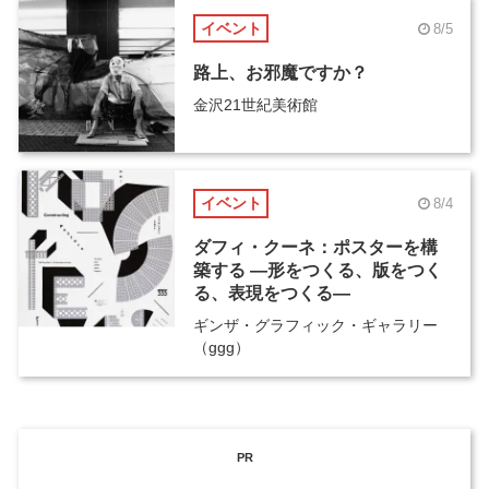
イベント
8/5
路上、お邪魔ですか？
金沢21世紀美術館
イベント
8/4
ダフィ・クーネ：ポスターを構
築する ―形をつくる、版をつく
る、表現をつくる―
ギンザ・グラフィック・ギャラリー
（ggg）
PR