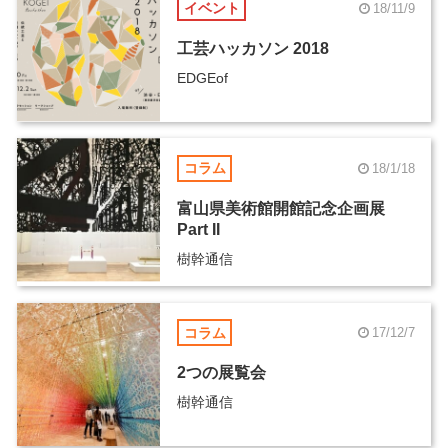
イベント
18/11/9
工芸ハッカソン 2018
EDGEof
コラム
18/1/18
富山県美術館開館記念企画展
Part II
樹幹通信
コラム
17/12/7
2つの展覧会
樹幹通信