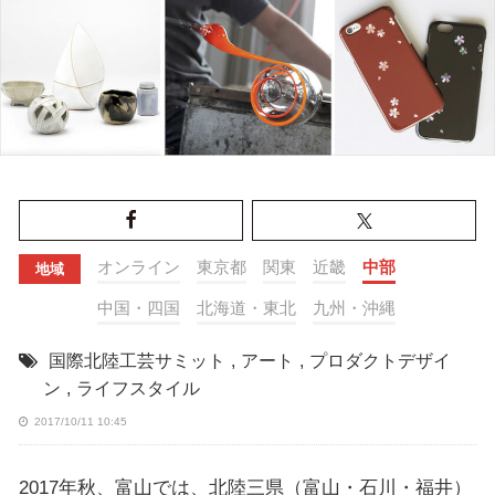
オンライン
東京都
関東
近畿
中部
地域
中国・四国
北海道・東北
九州・沖縄
国際北陸工芸サミット
,
アート
,
プロダクトデザイ
ン
,
ライフスタイル
2017/10/11 10:45
2017年秋、富山では、北陸三県（富山・石川・福井）