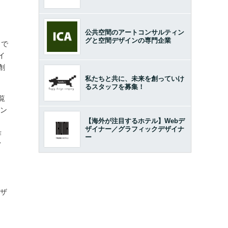
公共空間のアートコンサルティン
グと空間デザインの専門企業
まで
イ
創
私たちと共に、未来を創っていけ
るスタッフを募集！
覧
イン
【海外が注目するホテル】Webデ
ザイナー／グラフィックデザイナ
作
ー
イ
・
デザ