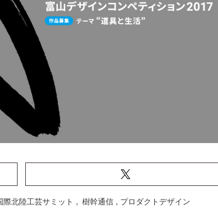
国際北陸工芸サミット
,
樹幹通信
,
プロダクトデザイン