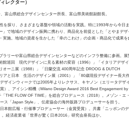
ディレクター）
ター、富山県総合デザインセンター所長、富山県美術館副館長。
性を探り、さまざまな基盤や領域の活動を実践。特に1993年から今日
ー」で地域のデザイン振興に携わり、商品化を前提とした「とやまデザ
・実施。地域の資産を生かした「幸のこわけ」の企画・商品化で成果を
イブラリーや富山県総合デザインセンターなどのインフラ整備に参画。展
術館巡回 現代デザインに見る素材の変容（1996）」「イタリアデザ
ニ展（1988）」「日蘭交流 400周年記念 DROOG & DUTCH
イタリアと日本 生活のデザイン展（2001）」「80歳現役デザイナー長大
ノデザインウィークでは2005年よりレクサス、キヤノン（エリータデザ
シン精機（Milano Design Award 2016 Best Engagement by
THE FLOW OF TIME」を総合プロデュース（2018）。メゾン・エ
ース「Japan Style」、伝産協会の海外販路プロデューサーを担う。
会」日本館広報・行催事プロデューサー（金賞受賞）。共書「ニッポンの
）。経済産業省「世界が驚く日本2016」研究会座長ほか。