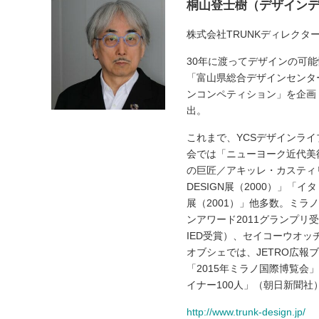
桐山登士樹（デザイン
株式会社TRUNKディレク
30年に渡ってデザインの可能
「富山県総合デザインセンタ
ンコンペティション」を企画
出。
これまで、YCSデザインラ
会では「ニューヨーク近代美
の巨匠／アキッレ・カスティリオー
DESIGN展（2000）」「
展（2001）」他多数。ミラ
ンアワード2011グランプリ受賞）、アイ
IED受賞）、セイコーウオッチ「
オブシェでは、JETRO広報ブ
「2015年ミラノ国際博覧
イナー100人」（朝日新聞社
http://www.trunk-design.jp/