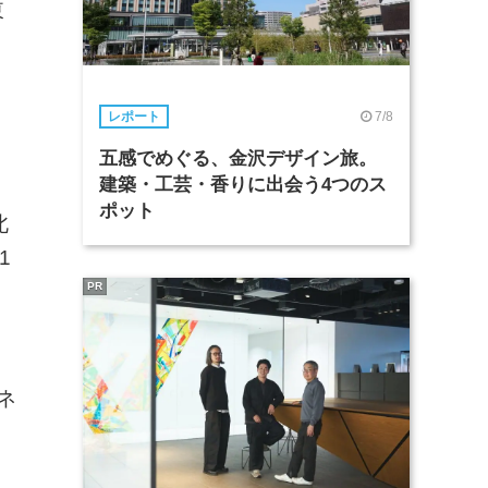
東
7/8
レポート
五感でめぐる、金沢デザイン旅。
建築・工芸・香りに出会う4つのス
ポット
北
1
PR
ネ