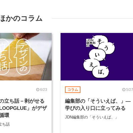
ほかのコラム
6/23
5/2
コラム
の立ち話－剥がせる
編集部の「そういえば、」―
LOOPGLUE」がデザ
学びの入り口に立ってみる
循環
JDN編集部の「そういえば、」
立ち話