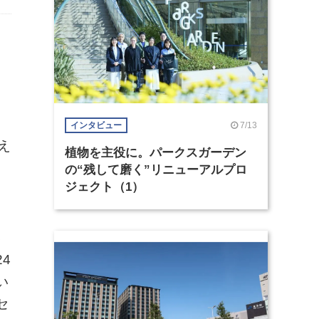
。
7/13
インタビュー
え
植物を主役に。パークスガーデン
の“残して磨く”リニューアルプロ
ジェクト（1）
さ
4
い
セ