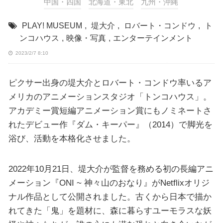
中国・四国
北海道・東北
九州・沖縄
PLAY! MUSEUM
,
堤大介
,
ロバート・コンドウ
,
ト
ンコハウス
,
映像・写真
,
エンターテインメント
2023/2/7 8:10
ピクサー出身の堤大介とロバート・コンドウ率いるア
メリカのアニメーションスタジオ「トンコハウス」。
アカデミー賞短編アニメーション賞にもノミネートさ
れたデビュー作『ダム・キーパー』（2014）で脚光を
浴び、活動を本格化させました。
2022年10月21日、堤大介が監督を務める初の長編アニ
メーション『ONI ~ 神々山のおなり』がNetflixオリジ
ナル作品として公開されました。古くから日本で描か
れてきた「鬼」を題材に、森に暮らすユーモラスな妖