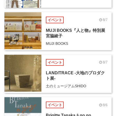
イベント
8/7
MUJI BOOKS『人と物』特別展
宮脇綾子
MUJI BOOKS
イベント
8/7
LAND/TRACE -大地のプロダク
ト展-
土のミュージアムSHIDO
イベント
8/6
Brigitte Tanaka ā go go