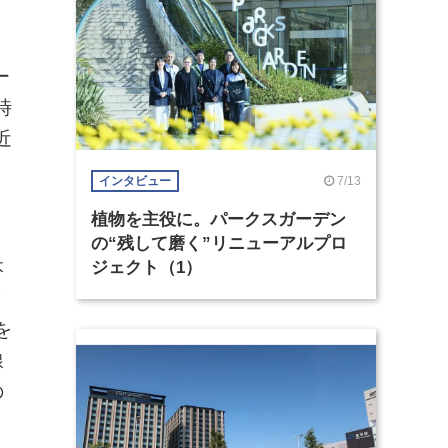
ー
時
近
ク
7/13
インタビュー
植物を主役に。パークスガーデン
の“残して磨く”リニューアルプロ
本
ジェクト（1）
ィ
を
線
の