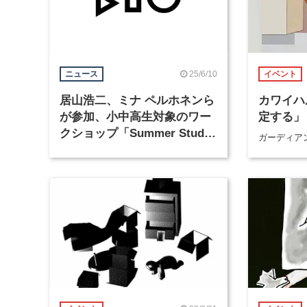
25/6/10
ニュース
イベント
居山浩二、ミナ ペルホネンら
カワイハ
が参加、小中高生対象のワー
定する」
クショップ「Summer Studio
ガーディア
2025」が7月30日からBUGで
開催