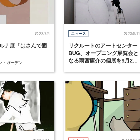
23/7/5
23/5/1
ニュース
ルナ展「はさんで固
リクルートのアートセンター
BUG、オープニング展覧会と
なる雨宮庸介の個展を9月20
ン・ガーデン
日から開催