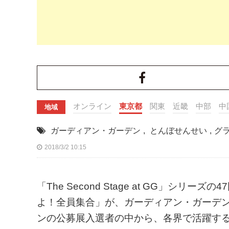
オンライン
東京都
関東
近畿
中部
中
地域
ガーディアン・ガーデン
,
とんぼせんせい
,
グ
2018/3/2 10:15
「The Second Stage at GG」シ
よ！全員集合」が、ガーディアン・ガーデ
ンの公募展入選者の中から、各界で活躍す