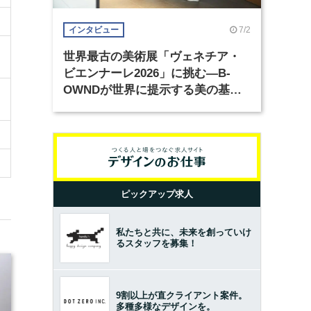
7/2
インタビュー
世界最古の美術展「ヴェネチア・
ビエンナーレ2026」に挑む―B-
OWNDが世界に提示する美の基準
とは？（前編）
ピックアップ求人
私たちと共に、未来を創っていけ
るスタッフを募集！
9割以上が直クライアント案件。
多種多様なデザインを。