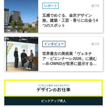
レポート
7/8
五感でめぐる、金沢デザイン
旅。建築・工芸・香りに出会う4
つのスポット
PR
インタビュー
7/2
世界最古の美術展「ヴェネチ
ア・ビエンナーレ2026」に挑む
―B-OWNDが世界に提示する美
の基準とは？（前編）
ピックアップ求人