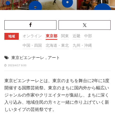
オンライン
東京都
関東
近畿
中部
地域
中国・四国
北海道・東北
九州・沖縄
東京ビエンナーレ
,
アート
2023/4/17 9:00
東京ビエンナーレとは、東京のまちを舞台に2年に1度
開催する国際芸術祭。東京のまちに国内外から幅広い
ジャンルの作家やクリエイターが集結し、まちに深く
入り込み、地域住民の方々と一緒に作り上げていく新
しいタイプの芸術祭です。