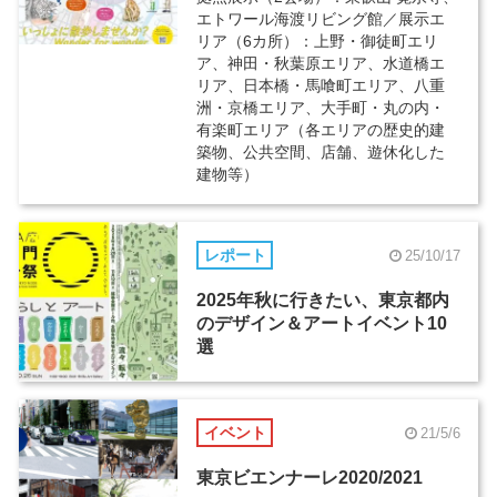
エトワール海渡リビング館／展示エ
リア（6カ所）：上野・御徒町エリ
ア、神田・秋葉原エリア、水道橋エ
リア、日本橋・馬喰町エリア、八重
洲・京橋エリア、大手町・丸の内・
有楽町エリア（各エリアの歴史的建
築物、公共空間、店舗、遊休化した
建物等）
レポート
25/10/17
2025年秋に行きたい、東京都内
のデザイン＆アートイベント10
選
イベント
21/5/6
東京ビエンナーレ2020/2021