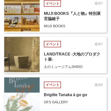
イベント
8/7
MUJI BOOKS『人と物』特別展
宮脇綾子
MUJI BOOKS
イベント
8/7
LAND/TRACE -大地のプロダク
ト展-
土のミュージアムSHIDO
イベント
8/6
Brigitte Tanaka ā go go
OFS GALLERY