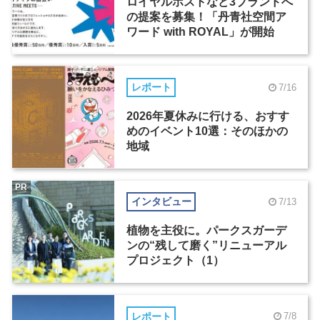
ロイヤルホストなど3ブランドへ
の提案を募集！「丹青社空間ア
ワード with ROYAL」が開始
レポート
7/16
2026年夏休みに行ける、おすす
めのイベント10選：そのほかの
地域
PR
インタビュー
7/13
植物を主役に。パークスガーデ
ンの“残して磨く”リニューアル
プロジェクト（1）
レポート
7/8