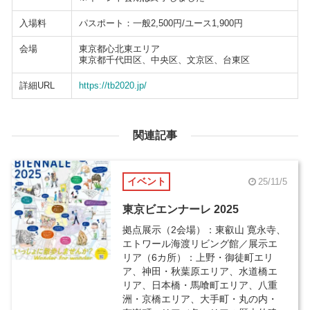
入場料
パスポート：一般2,500円/ユース1,900円
会場
東京都心北東エリア
東京都千代田区、中央区、文京区、台東区
詳細URL
https://tb2020.jp/
関連記事
イベント
25/11/5
東京ビエンナーレ 2025
拠点展示（2会場）：東叡山 寛永寺、
エトワール海渡リビング館／展示エ
リア（6カ所）：上野・御徒町エリ
ア、神田・秋葉原エリア、水道橋エ
リア、日本橋・馬喰町エリア、八重
洲・京橋エリア、大手町・丸の内・