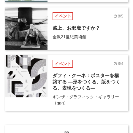
イベント
8/5
路上、お邪魔ですか？
金沢21世紀美術館
イベント
8/4
ダフィ・クーネ：ポスターを構
築する ―形をつくる、版をつく
る、表現をつくる―
ギンザ・グラフィック・ギャラリー
（ggg）
PR