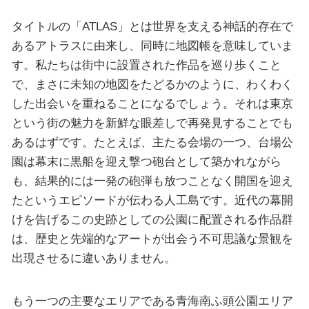
タイトルの「ATLAS」とは世界を支える神話的存在で
あるアトラスに由来し、同時に地図帳を意味していま
す。私たちは街中に設置された作品を巡り歩くこと
で、まさに未知の地図をたどるかのように、わくわく
した出会いを重ねることになるでしょう。それは東京
という街の魅力を新鮮な眼差しで再発見することでも
あるはずです。たとえば、主たる会場の一つ、台場公
園は幕末に黒船を迎え撃つ砲台として築かれながら
も、結果的には一発の砲弾も放つことなく開国を迎え
たというエピソードが伝わる人工島です。近代の幕開
けを告げるこの史跡としての公園に配置される作品群
は、歴史と先端的なアートが出会う不可思議な景観を
出現させるに違いありません。
もう一つの主要なエリアである青海南ふ頭公園エリア