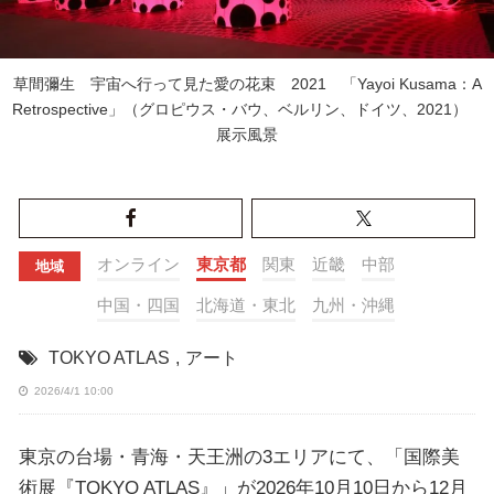
草間彌生 宇宙へ行って見た愛の花束 2021 「Yayoi Kusama：A
Retrospective」（グロピウス・バウ、ベルリン、ドイツ、2021）
展示風景
オンライン
東京都
関東
近畿
中部
地域
中国・四国
北海道・東北
九州・沖縄
TOKYO ATLAS
,
アート
2026/4/1 10:00
東京の台場・青海・天王洲の3エリアにて、「国際美
術展『TOKYO ATLAS』」が2026年10月10日から12月