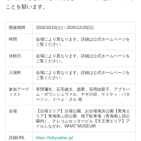
ことを願います。
開催期間
2026/10/10(土)～2026/12/20(日)
時間
会場により異なります。詳細は公式ホームページを
ご覧ください。
休館日
会場により異なります。詳細は公式ホームページを
ご覧ください。
入場料
会場により異なります。詳細は公式ホームページを
ご覧ください。
参加アーテ
草間彌生、石毛健太、趙要、笹岡由梨子、アブラハ
ィスト
ム・ポワンシュヴァル、ヤギの目、ケイティ・パタ
ーソン、イペェ・ヌル 他
会場
【台場エリア】台場公園、お台場海浜公園【青海エ
リア】青海南ふ頭公園、地下駐車場（青海南ふ頭公
園内）、テレコムセンタービル【天王洲エリア】ア
イルしながわ、WHAT MUSEUM
詳細URL
https://tokyoatlas.jp/