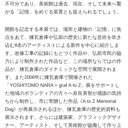
不可分であり、美術館は過去、現在、そして未来へ繋
がる「記憶」をめぐる装置とも捉えられるでしょう。
開館を記念する本展では、場所と建物の「記憶」に焦
点をあて、煉瓦倉庫や弘前の歴史に新たな息吹を吹き
込む8名のアーティストによる新作を中心に紹介しま
す。改修工事の記録にもとづく作品や、弘前市民の協
力により制作された作品など、この場所ならではの作
品が、煉瓦倉庫のダイナミックな空間で展開されま
す。また2006年に煉瓦倉庫で開催された
「YOSHITOMO NARA + graf A to Z」展をサポートし
た地域のボランティアの方々へ奈良美智が感謝の気持
ちから制作し、市に寄贈した作品《A to Z Memorial
Dog》が再展示されるほか、煉瓦倉庫の歴史的資料も
展示されます。さらには建築家、グラフィックデザイ
ナー、アーティスト、そして美術館が協働して作り上