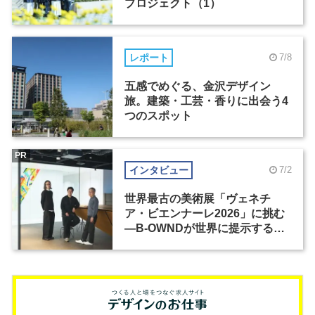
プロジェクト（1）
レポート
7/8
五感でめぐる、金沢デザイン
旅。建築・工芸・香りに出会う4
つのスポット
PR
インタビュー
7/2
世界最古の美術展「ヴェネチ
ア・ビエンナーレ2026」に挑む
―B-OWNDが世界に提示する美
の基準とは？（前編）