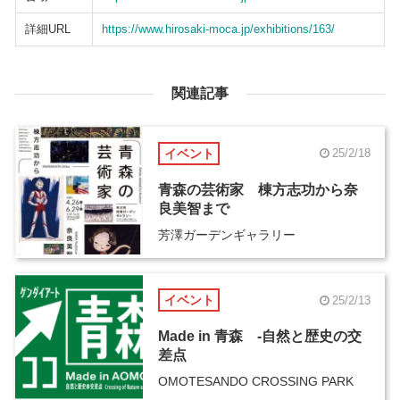
詳細URL
https://www.hirosaki-moca.jp/exhibitions/163/
関連記事
イベント
25/2/18
青森の芸術家 棟方志功から奈
良美智まで
芳澤ガーデンギャラリー
イベント
25/2/13
Made in 青森 -自然と歴史の交
差点
OMOTESANDO CROSSING PARK