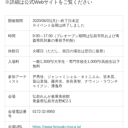
※詳細は公式Webサイトをご覧ください
開催期間
2020/06/01(月)～終了日未定
※イベント会期は終了しました
時間
9:00～17:00（プレオープン期間は弘前市民および青
森県民対象の事前予約制）
休館日
火曜日（ただし、祝日の場合は翌日に振替）
入場料
一般1,300円/大学生・専門学校生1,000円/高校生以下
無料
参加アーテ
尹秀珍、ジャン＝ミシェル・オトニエル、笹本晃、
ィスト
畠山直哉、藤井光、奈良美智、ナウィン・ラワンチ
ャイクン、潘逸舟
会場
弘前れんが倉庫美術館
青森県弘前市吉野町2-1
会場電話番
0172-32-8950
号
会場URL
https://www.hirosaki-moca.jp/