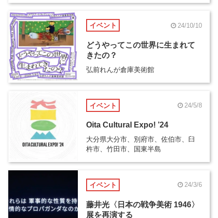
イベント
24/10/10
どうやってこの世界に生まれて
きたの？
弘前れんが倉庫美術館
イベント
24/5/8
Oita Cultural Expo! ’24
大分県大分市、別府市、佐伯市、臼
杵市、竹田市、国東半島
イベント
24/3/6
藤井光〈日本の戦争美術 1946〉
展を再演する