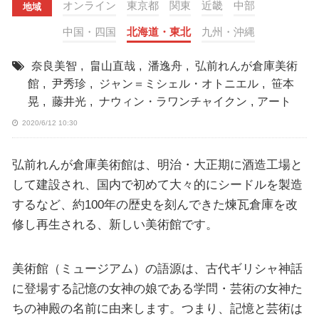
オンライン
東京都
関東
近畿
中部
地域
中国・四国
北海道・東北
九州・沖縄
奈良美智
,
畠山直哉
,
潘逸舟
,
弘前れんが倉庫美術
館
,
尹秀珍
,
ジャン＝ミシェル・オトニエル
,
笹本
晃
,
藤井光
,
ナウィン・ラワンチャイクン
,
アート
2020/6/12 10:30
弘前れんが倉庫美術館は、明治・大正期に酒造工場と
して建設され、国内で初めて大々的にシードルを製造
するなど、約100年の歴史を刻んできた煉瓦倉庫を改
修し再生される、新しい美術館です。
美術館（ミュージアム）の語源は、古代ギリシャ神話
に登場する記憶の女神の娘である学問・芸術の女神た
ちの神殿の名前に由来します。つまり、記憶と芸術は