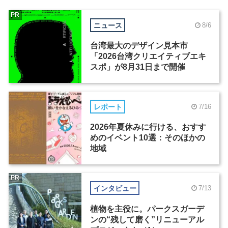
PR
ニュース
8/6
台湾最大のデザイン見本市
「2026台湾クリエイティブエキ
スポ」が8月31日まで開催
レポート
7/16
2026年夏休みに行ける、おすす
めのイベント10選：そのほかの
地域
PR
インタビュー
7/13
植物を主役に。パークスガーデ
ンの“残して磨く”リニューアル