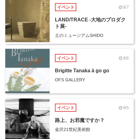
イベント
8/7
LAND/TRACE -大地のプロダク
ト展-
土のミュージアムSHIDO
イベント
8/6
Brigitte Tanaka ā go go
OFS GALLERY
イベント
8/5
路上、お邪魔ですか？
金沢21世紀美術館