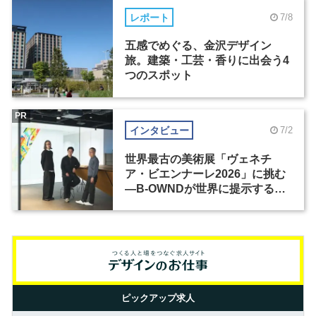
レポート
7/8
五感でめぐる、金沢デザイン
旅。建築・工芸・香りに出会う4
つのスポット
PR
インタビュー
7/2
世界最古の美術展「ヴェネチ
ア・ビエンナーレ2026」に挑む
―B-OWNDが世界に提示する美
の基準とは？（前編）
ピックアップ求人