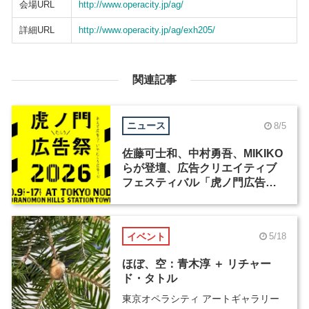
会場URL
http://www.operacity.jp/ag/
詳細URL
http://www.operacity.jp/ag/exh205/
関連記事
ニュース
8/5
佐藤可士和、中村勇吾、MIKIKO
らが登壇、広告クリエイティブ
フェスティバル「虎ノ門広告
祭」の第2回が開催
イベント
5/18
ほぼ、空：青木淳 ＋ リチャー
ド・タトル
東京オペラシティ アートギャラリー