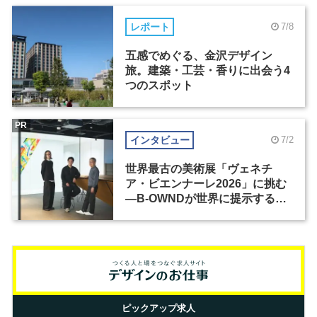
レポート
7/8
五感でめぐる、金沢デザイン
旅。建築・工芸・香りに出会う4
つのスポット
PR
インタビュー
7/2
世界最古の美術展「ヴェネチ
ア・ビエンナーレ2026」に挑む
―B-OWNDが世界に提示する美
の基準とは？（前編）
ピックアップ求人