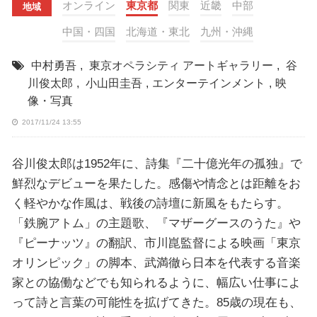
オンライン
東京都
関東
近畿
中部
地域
中国・四国
北海道・東北
九州・沖縄
中村勇吾
,
東京オペラシティ アートギャラリー
,
谷
川俊太郎
,
小山田圭吾
,
エンターテインメント
,
映
像・写真
2017/11/24 13:55
谷川俊太郎は1952年に、詩集『二十億光年の孤独』で
鮮烈なデビューを果たした。感傷や情念とは距離をお
く軽やかな作風は、戦後の詩壇に新風をもたらす。
「鉄腕アトム」の主題歌、『マザーグースのうた』や
『ピーナッツ』の翻訳、市川崑監督による映画「東京
オリンピック」の脚本、武満徹ら日本を代表する音楽
家との協働などでも知られるように、幅広い仕事によ
って詩と言葉の可能性を拡げてきた。85歳の現在も、