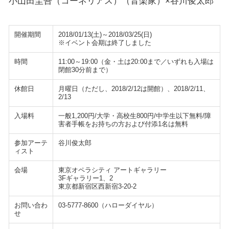
小山田圭吾（コーネリアス）（音楽家）×谷川俊太郎
開催期間
2018/01/13(土)～2018/03/25(日)
※イベント会期は終了しました
時間
11:00～19:00（金・土は20:00まで／いずれも入場は
閉館30分前まで）
休館日
月曜日（ただし、2018/2/12は開館）、2018/2/11、
2/13
入場料
一般1,200円/大学・高校生800円/中学生以下無料/障
害者手帳をお持ちの方および付添1名は無料
参加アーテ
谷川俊太郎
ィスト
会場
東京オペラシティ アートギャラリー
3Fギャラリー1、2
東京都新宿区西新宿3-20-2
お問い合わ
03-5777-8600（ハローダイヤル）
せ