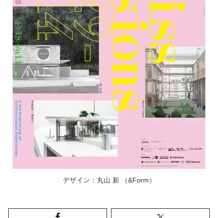
デザイン：丸山 新 （&Form）