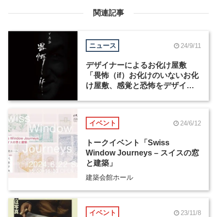
関連記事
ニュース
24/9/11
デザイナーによるお化け屋敷
「畏怖（if）お化けのいないお化
け屋敷、感覚と恐怖をデザイン
する」が8日間限定で開催
イベント
24/6/12
トークイベント「Swiss
Window Journeys – スイスの窓
と建築」
建築会館ホール
イベント
23/11/8