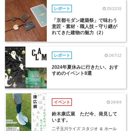
レポート
25/12/15
「京都モダン建築祭」で味わう
意匠・素材・職人技－守り継が
れてきた建物の魅力（2）
レポート
24/7/12
2024年夏休みに行きたい、おす
すめのイベント8選
イベント
24/4/4
鈴木康広展 ただ今、発見して
います。
二子玉川ライズ スタジオ ＆ ホール