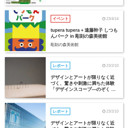
イベント
23/4/14
tupera tupera + 遠藤幹子 しつも
んパーク in 彫刻の森美術館
彫刻の森美術館
レポート
23/2/10
デザインとアートが限りなく近
づく、驚きや刺激に満ちた体験
「デザインスコープ―のぞく ふ
しぎ きづく ふしぎ」（1）
レポート
23/2/10
デザインとアートが限りなく近