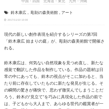
中国・四国
北海道・東北
九州・沖縄
鈴木康広
,
彫刻の森美術館
,
アート
2017/11/10 10:00
現代の新しい創作表現を紹介するシリーズの第7回
「鈴木康広 始まりの庭」が、彫刻の森美術館で開催さ
れる。
鈴木康広は、何気ない自然現象を見つめ直し、新たな
感覚で翻訳した作品を制作している。作品の題材は日
常の中にあっても、鈴木の視点がそこに加わると、当
たり前に存在していたものに新たな発見が生じる。そ
の瞬間の驚きが痛快で、思わず微笑んでしまうことだ
ろう。鈴木の“見立て”を巧みに具現化した作品の前で
は、子どもから大人まで、あらゆる世代の鑑賞者が一