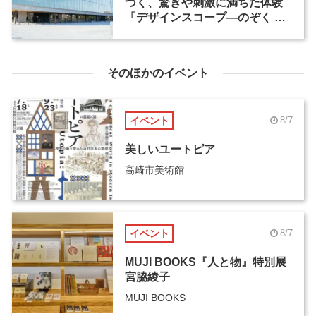
づく、驚きや刺激に満ちた体験
「デザインスコープ―のぞく ふ
しぎ きづく ふしぎ」（2）
そのほかのイベント
イベント
8/7
美しいユートピア
高崎市美術館
イベント
8/7
MUJI BOOKS『人と物』特別展
宮脇綾子
MUJI BOOKS