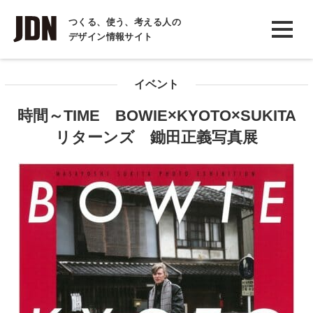
INTERVIEW
つくる、使う、考える人の
デザイン情報サイト
インタビュー
REPORT
イベント
レポート
時間～TIME BOWIE×KYOTO×SUKITA
COLUMN
リターンズ 鋤田正義写真展
コラム