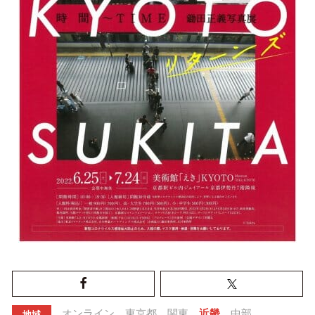
オンライン
東京都
関東
近畿
中部
地域