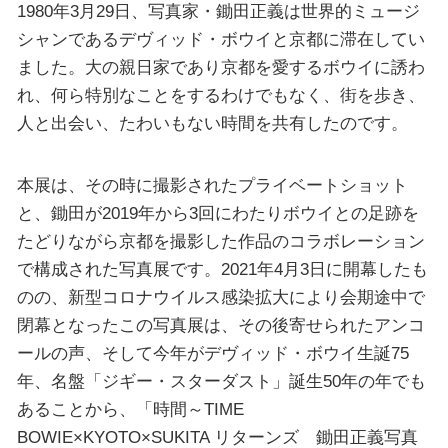
1980年3月29日、写真家・鋤田正義は世界的ミュージ
シャンであるデヴィッド・ボウイと京都に滞在してい
ました。大の親日家であり京都を愛するボウイに誘わ
れ、何ら特別なことをするわけでもなく、街を歩き、
人と出会い、たわいもない時間を共有したのです。
本展は、その時に撮影されたプライベートショット
と、鋤田が2019年から3回にわたりボウイとの足跡を
たどりながら京都を撮影した作品のコラボレーション
で構成された写真展です。2021年4月3日に開幕したも
のの、新型コロナウイルス感染拡大により会期途中で
閉幕となったこの写真展は、その後寄せられたアンコ
ールの声、そして今年がデヴィッド・ボウイ生誕75
年、名盤「ジギー・スターダスト」誕生50年の年でも
あることから、「時間～TIME
BOWIE×KYOTO×SUKITA リターンズ 鋤田正義写真