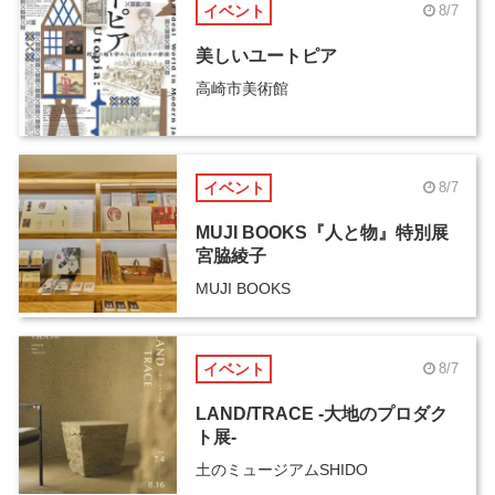
イベント
8/7
美しいユートピア
高崎市美術館
イベント
8/7
MUJI BOOKS『人と物』特別展
宮脇綾子
MUJI BOOKS
イベント
8/7
LAND/TRACE -大地のプロダク
ト展-
土のミュージアムSHIDO