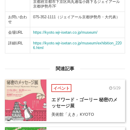
京都府京都市下京区烏丸通塩小路下るジェイアール
京都伊勢丹7F
お問い合わ
075-352-1111（ジェイアール京都伊勢丹・大代表）
せ
会場URL
https://kyoto.wjr-isetan.co.jp/museum/
詳細URL
https://kyoto.wjr-isetan.co.jp/museum/exhibition_220
6.html
関連記事
イベント
5/29
エドワード・ゴーリー 秘密のメ
ッセージ展
美術館「えき」KYOTO