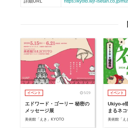
詳細URL
https://kyoto.wjr-isetan.co.jp/
5/29
イベント
イベント
エドワード・ゴーリー 秘密の
Ukiyo
メッセージ展
まるネコ
美術館「えき」KYOTO
美術館「えき