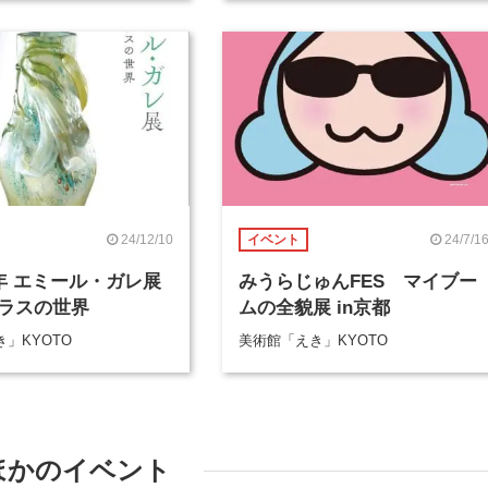
24/12/10
24/7/1
イベント
0年 エミール・ガレ展
みうらじゅんFES マイブー
ラスの世界
ムの全貌展 in京都
」KYOTO
美術館「えき」KYOTO
ほかのイベント