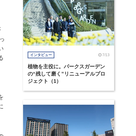
が
っ
い
7/13
インタビュー
る
植物を主役に。パークスガーデン
の“残して磨く”リニューアルプロ
ジェクト（1）
を
に