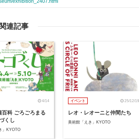
museum/exhibition_2407.html
関連記事
4/14
25/12/1
イベント
-e猫百科 ごろごろまる
レオ・レオーニと仲間たち
づくし
美術館「えき」KYOTO
」KYOTO