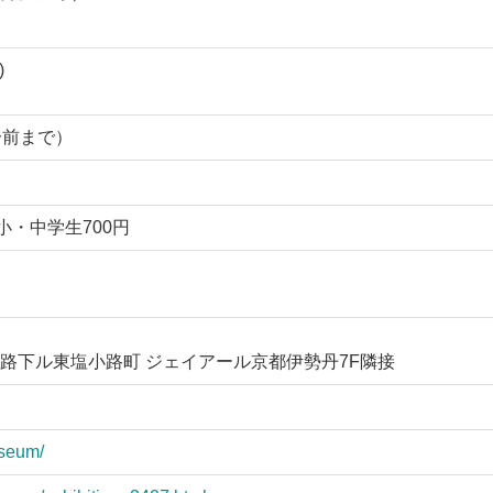
)
0分前まで）
/小・中学生700円
路下ル東塩小路町 ジェイアール京都伊勢丹7F隣接
useum/