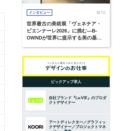
7/2
インタビュー
世界最古の美術展「ヴェネチア・
ビエンナーレ2026」に挑む―B-
OWNDが世界に提示する美の基準
とは？（前編）
ピックアップ求人
自社ブランド『La-VIE』のプロダ
クトデザイナー
アートディレクター／グラフィッ
クデザイナー／プロジェクトマネ