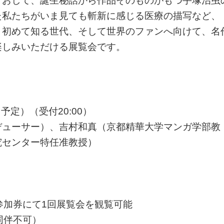
とおして、誕生秘話から作品そのものがもつ手塚治虫
た私たちがいま見ても斬新に感じる医療の描写など、
、初めて知る世代、そして世界のファンへ向けて、名
楽しみいただける展覧会です。
了予定）（受付20:00）
デューサー）、吉村和真（京都精華大学マンガ学部教
究センター特任准教授）
間、参加券にて1回展覧会を観覧可能
同伴不可）