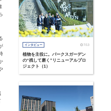
ま
ち
る
7/13
インタビュー
が
時
植物を主役に。パークスガーデン
の“残して磨く”リニューアルプロ
か
ジェクト（1）
や
域
言
、