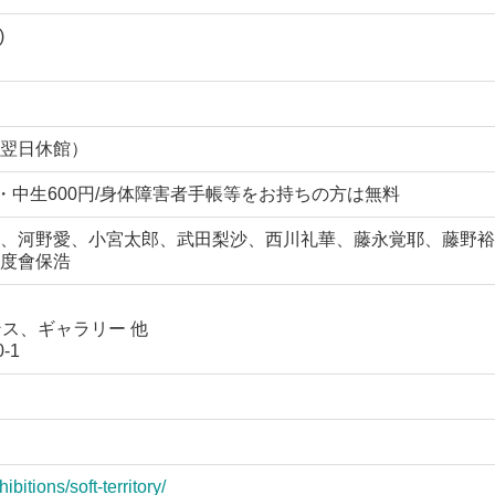
)
翌日休館）
円/小・中生600円/身体障害者手帳等をお持ちの方は無料
、河野愛、小宮太郎、武田梨沙、西川礼華、藤永覚耶、藤野裕
度會保浩
ス、ギャラリー 他
-1
itions/soft-territory/