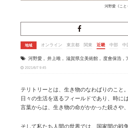
河野愛《こともの 
オンライン
東京都
関東
近畿
中部
中
地域
河野愛
,
井上唯
,
滋賀県立美術館
,
度會保浩
,
2021/6/7 9:45
テリトリーとは、生き物のなわばりのこと
日々の生活を送るフィールドであり、時に
言葉からは、生き物の命がかかった鋭さや
そして私たち人間の世界では、国家間の戦