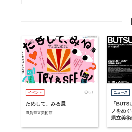
6/1
イベント
ニュース
ためして、みる展
「BUTS
ノをめぐ
滋賀県立美術館
県立美術
催