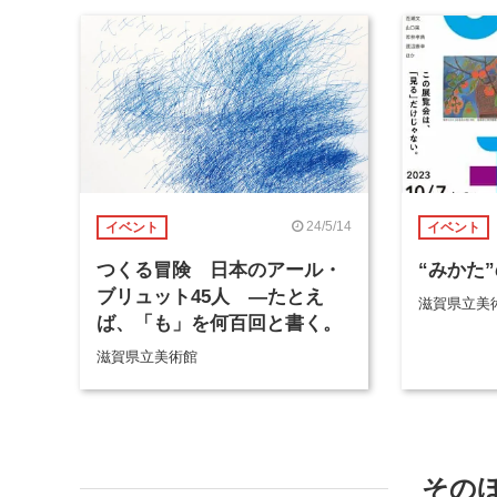
24/5/14
イベント
イベント
つくる冒険 日本のアール・
“みかた
ブリュット45人 ―たとえ
滋賀県立美
ば、「も」を何百回と書く。
滋賀県立美術館
その