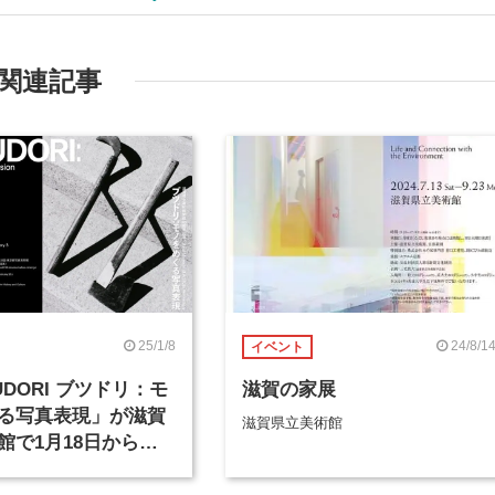
関連記事
25/1/8
24/8/1
イベント
UDORI ブツドリ：モ
滋賀の家展
る写真表現」が滋賀
滋賀県立美術館
館で1月18日から開