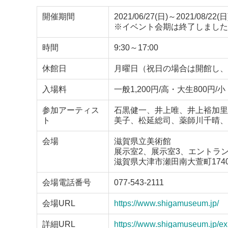
開催期間
2021/06/27(日)～2021/08/22(日
※イベント会期は終了しました
時間
9:30～17:00
休館日
月曜日（祝日の場合は開館し、
入場料
一般1,200円/高・大生800
参加アーティス
石黒健一、井上唯、井上裕加里
ト
美子、松延総司、薬師川千晴、
会場
滋賀県立美術館
展示室2、展示室3、エントラン
滋賀県大津市瀬田南大萱町1740
会場電話番号
077-543-2111
会場URL
https://www.shigamuseum.jp/
詳細URL
https://www.shigamuseum.jp/exhib