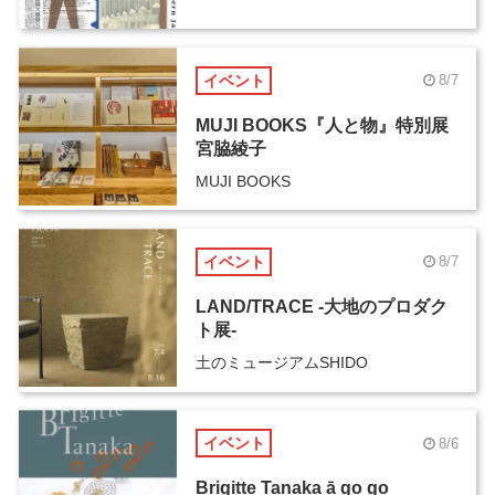
イベント
8/7
MUJI BOOKS『人と物』特別展
宮脇綾子
MUJI BOOKS
イベント
8/7
LAND/TRACE -大地のプロダク
ト展-
土のミュージアムSHIDO
イベント
8/6
Brigitte Tanaka ā go go