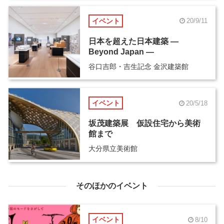
イベント
20/9/11
日本を超えた日本建築 ―
Beyond Japan ―
谷口吉郎・吉生記念 金沢建築館
イベント
20/5/18
坂茂建築展 仮設住宅から美術
館まで
大分県立美術館
そのほかのイベント
イベント
8/10