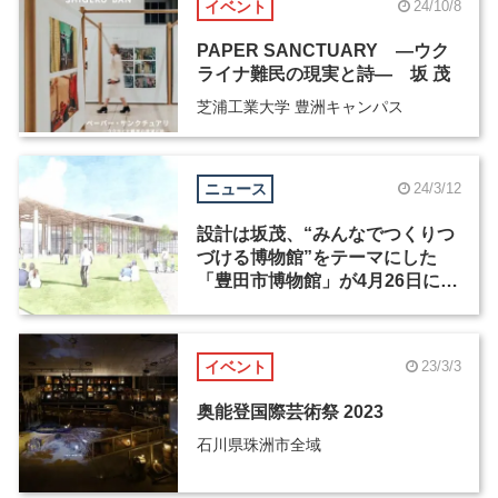
イベント
24/10/8
PAPER SANCTUARY ―ウク
ライナ難民の現実と詩― 坂 茂
芝浦工業大学 豊洲キャンパス
ニュース
24/3/12
設計は坂茂、“みんなでつくりつ
づける博物館”をテーマにした
「豊田市博物館」が4月26日に開
館
イベント
23/3/3
奥能登国際芸術祭 2023
石川県珠洲市全域