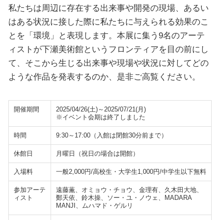
私たちは周辺に存在する出来事や開発の現場、あるい
はある状況に接した際に私たちに与えられる効果のこ
とを「環境」と表現します。本展に集う9名のアーテ
ィストが下瀬美術館というフロンティアを目の前にし
て、そこから生じる出来事や現場や状況に対してどの
ような作品を発表するのか、是非ご高覧ください。
開催期間
2025/04/26(土)～2025/07/21(月)
※イベント会期は終了しました
時間
9:30～17:00（入館は閉館30分前まで）
休館日
月曜日（祝日の場合は開館）
入場料
一般2,000円/高校生・大学生1,000円/中学生以下無料
参加アーテ
遠藤薫、オミョウ・チョウ、金理有、久木田大地、
ィスト
鄭天依、鈴木操、ソー・ユ・ノウェ、MADARA
MANJI、ムハマド・ゲルリ