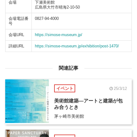
会場
下瀬美術館
広島県大竹市晴海2-10-50
会場電話番
0827-94-4000
号
会場URL
https://simose-museum.jp/
詳細URL
https://simose-museum.jp/exhibition/post-1470/
関連記事
イベント
25/3/12
美術館建築―アートと建築が包
み合うとき
茅ヶ崎市美術館