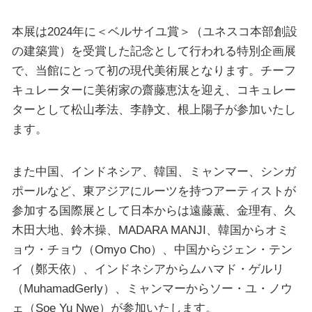
本展は2024年に＜ベルサイユ賞＞（ユネスコ本部創設
の建築賞）を受賞した記念として行われる特別企画展
で、当館にとって初の現代美術展となります。チーフ
キュレーターに美術家の齋藤恵汰を迎え、コキュレー
ターとして松山孝法、李静文、根上陽子が参加いたし
ます。
また中国、インドネシア、韓国、ミャンマー、シンガ
ポールなど、東アジアにルーツを持つアーティストが
参加する国際展として日本からは遠藤薫、金理有、久
木田大地、鈴木操、MADARA MANJI、韓国からオミ
ョウ・チョウ（Omyo Cho）、中国からジェン・テン
イ（鄭天依）、インドネシアからムハマド・ゲルリ
（MuhamadGerly）、ミャンマーからソー・ユ・ノウ
ェ（Soe Yu Nwe）が参加いたします。