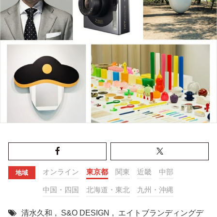
オンライン
東京都
関東
近畿
中部
地域
中国・四国
北海道・東北
九州・沖縄
清水久和
,
S&O DESIGN
,
エイトブランディングデ