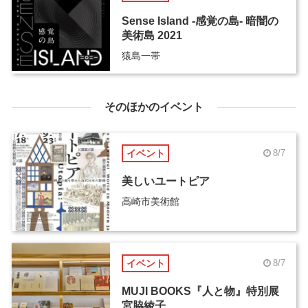
Sense Island -感覚の島- 暗闇の
美術島 2021
猿島一帯
そのほかのイベント
イベント
8/7
美しいユートピア
高崎市美術館
イベント
8/7
MUJI BOOKS『人と物』特別展
宮脇綾子