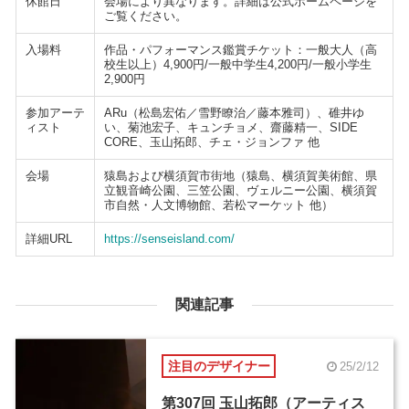
休館日
会場により異なります。詳細は公式ホームページを
ご覧ください。
入場料
作品・パフォーマンス鑑賞チケット：一般大人（高
校生以上）4,900円/一般中学生4,200円/一般小学生
2,900円
参加アーテ
ARu（松島宏佑／雪野瞭治／藤本雅司）、碓井ゆ
ィスト
い、菊池宏子、キュンチョメ、齋藤精一、SIDE
CORE、玉山拓郎、チェ・ジョンファ 他
会場
猿島および横須賀市街地（猿島、横須賀美術館、県
立観音崎公園、三笠公園、ヴェルニー公園、横須賀
市自然・人文博物館、若松マーケット 他）
詳細URL
https://senseisland.com/
関連記事
注目のデザイナー
25/2/12
第307回 玉山拓郎（アーティス