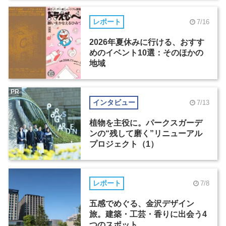
レポート
7/16
2026年夏休みに行ける、おすす
めのイベント10選：そのほかの
地域
PR
インタビュー
7/13
植物を主役に。パークスガーデ
ンの“残して磨く”リニューアル
プロジェクト（1）
レポート
7/8
五感でめぐる、金沢デザイン
旅。建築・工芸・香りに出会う4
つのスポット