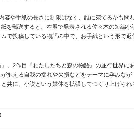
、内容や手紙の長さに制限はなく、誰に宛てるかも問
手紙を郵送すると、本展で発表される佐々木の短編小
ラムで投稿している物語の中で、お手紙という形で返
語』、2作目『わたしたちと森の物語』の並行世界に
人が抱える自我の揺れや欠損などをテーマに孕みなが
々と共に、小説という媒体を拡張してつくり上げられ
)