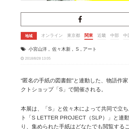
オンライン
東京都
関東
近畿
中部
中
地域
小宮山洋
,
佐々木新
,
S
,
アート
2018/8/28 13:05
“匿名の手紙の図書館”と連動した、物語作
クトショップ「S」で開催される。
本展は、「S」と佐々木によって共同で立
ト「S LETTER PROJECT（SLP）
り、集められた手紙はどなたでも閲覧する