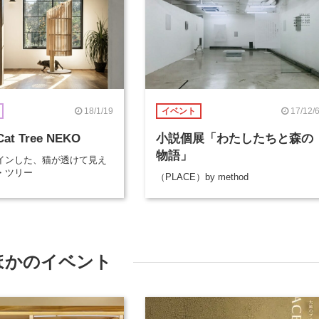
18/1/19
17/12/
イベント
Cat Tree NEKO
小説個展「わたしたちと森の
物語」
インした、猫が透けて見え
・ツリー
（PLACE）by method
ほかのイベント