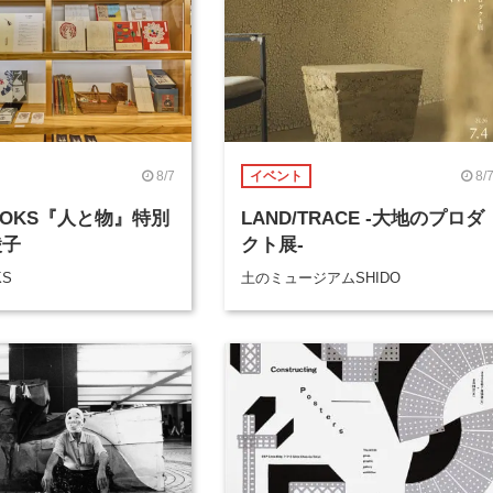
8/7
8/
イベント
BOOKS『人と物』特別
LAND/TRACE -大地のプロダ
綾子
クト展-
KS
土のミュージアムSHIDO