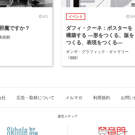
8/5
8/
イベント
邪魔ですか？
ダフィ・クーネ：ポスターを
構築する ―形をつくる、版を
美術館
つくる、表現をつくる―
ギンザ・グラフィック・ギャラリー
（ggg）
会社
広告・取材について
メルマガ
利用規約
お問い
運営メディア