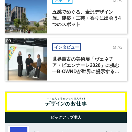
レポート
7/8
五感でめぐる、金沢デザイン
旅。建築・工芸・香りに出会う4
つのスポット
PR
インタビュー
7/2
世界最古の美術展「ヴェネチ
ア・ビエンナーレ2026」に挑む
―B-OWNDが世界に提示する美
の基準とは？（前編）
ピックアップ求人