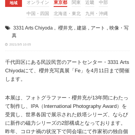
オンライン
東京都
関東
近畿
中部
地域
中国・四国
北海道・東北
九州・沖縄
3331 Arts Chiyoda
,
櫻井充
,
建築
,
アート
,
映像・写
真
2021/3/5 10:05
千代田区にある民設民営のアートセンター・3331 Arts
Chiyodaにて、櫻井充写真展「Fe」を4月11日まで開催
します。
本展は、フォトグラファー・櫻井充が13年間にわたっ
て制作し、IPA（International Photography Award）を
受賞し、世界各国で展示された鉄塔シリーズ、ならび
に新作の磁力シリーズの2部構成となっております。
昨年、コロナ禍の状況下で同会場にて作家初の独自個