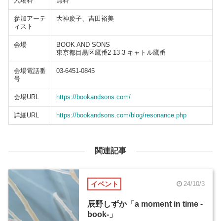
入場料
無料
参加アーテ
大神慶子、吉田裕美
ィスト
会場
BOOK AND SONS
東京都目黒区鷹番2-13-3 キャトル鷹番
会場電話番
03-6451-0845
号
会場URL
https://bookandsons.com/
詳細URL
https://bookandsons.com/blog/resonance.php
関連記事
イベント
24/10/3
辰野しずか「a moment in time -
book-」