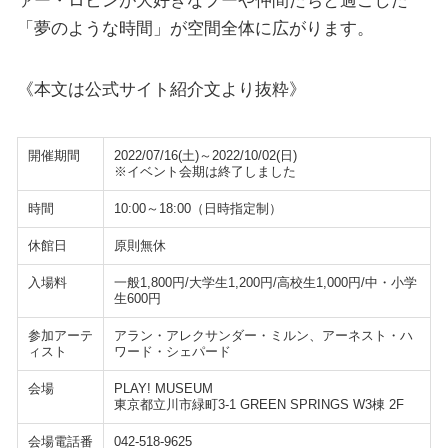
ァー・ロビンが大好きなプーや仲間たちと過ごした
「夢のような時間」が空間全体に広がります。
《本文は公式サイト紹介文より抜粋》
開催期間
2022/07/16(土)～2022/10/02(日)
※イベント会期は終了しました
時間
10:00～18:00（日時指定制）
休館日
原則無休
入場料
一般1,800円/大学生1,200円/高校生1,000円/中・小学
生600円
参加アーテ
アラン・アレクサンダー・ミルン、アーネスト・ハ
ィスト
ワード・シェパード
会場
PLAY! MUSEUM
東京都立川市緑町3-1 GREEN SPRINGS W3棟 2F
会場電話番
042-518-9625