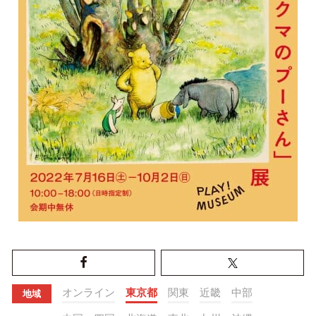
オンライン
東京都
関東
近畿
中部
地域