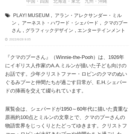
中国・四国
北海道・東北
九州・沖縄
PLAY! MUSEUM
,
アラン・アレクサンダー・ミル
ン
,
アーネスト・ハワード・シェパード
,
クマのプー
さん
,
グラフィックデザイン
,
エンターテインメント
2022/6/28 9:05
『クマのプーさん』（Winnie-the-Pooh）は、1926年
にイギリス人作家のA.A.ミルンが描いた子ども向けの
お話です。少年クリストファー・ロビンのクマのぬい
ぐるみプーと仲間たちが過ごす日常が、E.H.シェパー
ドの挿画を交えて綴られています。
展覧会は、シェパードが1950～60年代に描いた貴重な
原画約100点とミルンの文章とで、クマのプーさんの
物語世界をじっくりとたどってゆきます。クリストフ