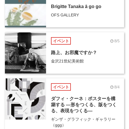
Brigitte Tanaka ā go go
OFS GALLERY
イベント
8/5
路上、お邪魔ですか？
金沢21世紀美術館
イベント
8/4
ダフィ・クーネ：ポスターを構
築する ―形をつくる、版をつく
る、表現をつくる―
ギンザ・グラフィック・ギャラリー
（ggg）