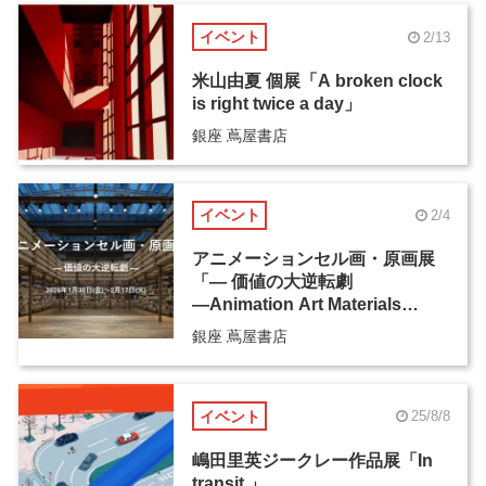
イベント
2/13
米山由夏 個展「A broken clock
is right twice a day」
銀座 蔦屋書店
イベント
2/4
アニメーションセル画・原画展
「― 価値の大逆転劇
―Animation Art Materials
Exhibition」
銀座 蔦屋書店
イベント
25/8/8
嶋田里英ジークレー作品展「In
transit,」