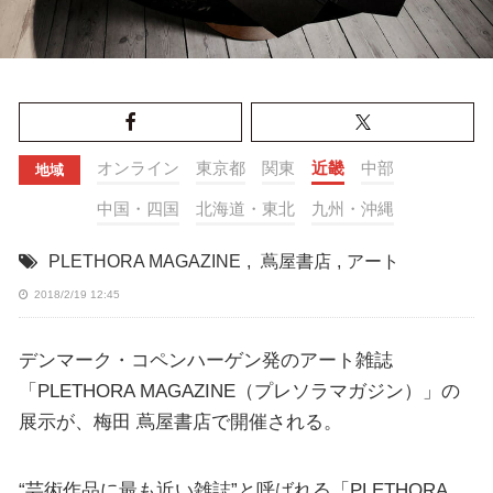
オンライン
東京都
関東
近畿
中部
地域
中国・四国
北海道・東北
九州・沖縄
PLETHORA MAGAZINE
,
蔦屋書店
,
アート
2018/2/19 12:45
デンマーク・コペンハーゲン発のアート雑誌
「PLETHORA MAGAZINE（プレソラマガジン）」の
展示が、梅田 蔦屋書店で開催される。
“芸術作品に最も近い雑誌”と呼ばれる「PLETHORA