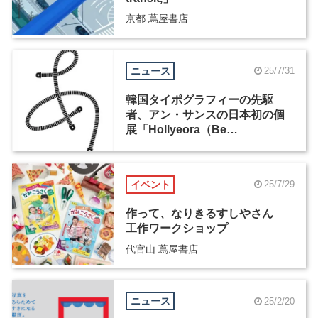
京都 蔦屋書店
ニュース
25/7/31
韓国タイポグラフィーの先駆
者、アン・サンスの日本初の個
展「Hollyeora（Be
Spellbound）」が開催中
イベント
25/7/29
作って、なりきるすしやさん
工作ワークショップ
代官山 蔦屋書店
ニュース
25/2/20